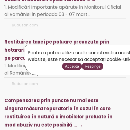
1. Modificări importante apărute în Monitorul Oficial
al României în perioada 03 - 07 mart…
Budusan.com
Restituirea taxei pe poluare prevazuta prin
hotarari judecatoresti se va realiza esalonat
Pentru a putea utiliza unele caracteristici aces
pe parcursul a 5 ani ... →
website, este necesar să acceptați cookie-uril
1. Modificări importante apărute în Monitorul Oficial
Acceptă
Respinge
al României în perioada 24 - 28 febr…
Budusan.com
Compensarea prin puncte nu mai este
singura măsura reparatorie în cazul în care
restituirea în natură a imobilelor preluate în
mod abuziv nu este posibilă ... →