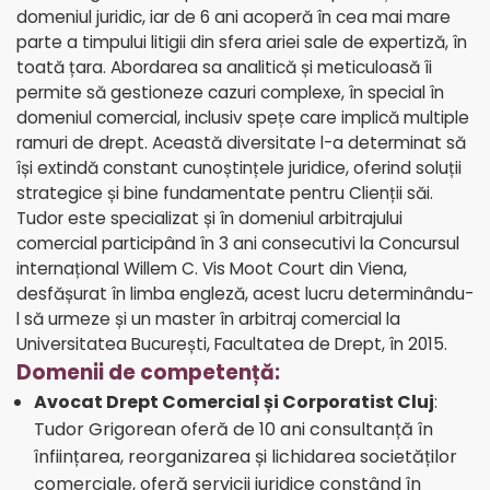
domeniul juridic, iar de 6 ani acoperă în cea mai mare
parte a timpului litigii din sfera ariei sale de expertiză, în
toată țara. Abordarea sa analitică și meticuloasă îi
permite să gestioneze cazuri complexe, în special în
domeniul comercial, inclusiv spețe care implică multiple
ramuri de drept. Această diversitate l-a determinat să
își extindă constant cunoștințele juridice, oferind soluții
strategice și bine fundamentate pentru Clienții săi.
Tudor este specializat și în domeniul arbitrajului
comercial participând în 3 ani consecutivi la Concursul
internațional Willem C. Vis Moot Court din Viena,
desfășurat în limba engleză, acest lucru determinându-
l să urmeze și un master în arbitraj comercial la
Universitatea București, Facultatea de Drept, în 2015.
Domenii de competență:
Avocat Drept Comercial și Corporatist Cluj
:
Tudor Grigorean oferă de 10 ani consultanță în
înființarea, reorganizarea și lichidarea societăților
comerciale, oferă servicii juridice constând în