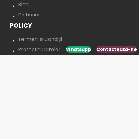
Blog
Dictionar
POLICY
Termeni și Condiții
Protecția Datelor
Whatsapp
Contactează-ne
Confidențialitate
Cookie policy
CONTACTAȚI-NE
+40 264 431 568
office@budusan.com
Piața Avram Iancu nr. 8/2,
Strada Baba Novac 5A, Cluj-Napoca 400097,
România
SOCIAL MEDIA