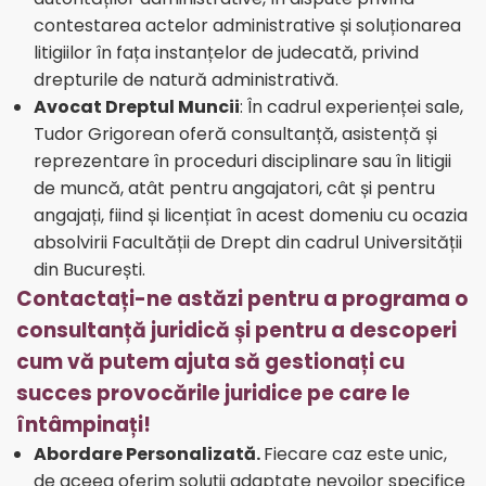
contestarea actelor administrative și soluționarea
litigiilor în fața instanțelor de judecată, privind
drepturile de natură administrativă.
Avocat Dreptul Muncii
: În cadrul experienței sale,
Tudor Grigorean oferă consultanță, asistență și
reprezentare în proceduri disciplinare sau în litigii
de muncă, atât pentru angajatori, cât și pentru
angajați, fiind și licențiat în acest domeniu cu ocazia
absolvirii Facultății de Drept din cadrul Universității
din București.
Contactați-ne astăzi pentru a programa o
consultanță juridică și pentru a descoperi
cum vă putem ajuta să gestionați cu
succes provocările juridice pe care le
întâmpinați!
Abordare Personalizată.
Fiecare caz este unic,
de aceea oferim soluții adaptate nevoilor specifice