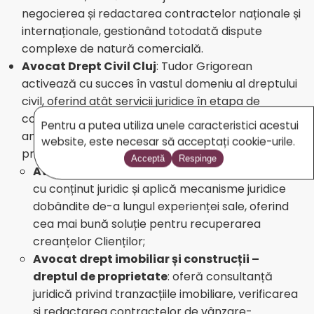
negocierea și redactarea contractelor naționale și
internaționale, gestionând totodată dispute
complexe de natură comercială.
Avocat Drept Civil Cluj
: Tudor Grigorean
activează cu succes în vastul domeniu al dreptului
civil, oferind atât servicii juridice în etapa de
consultanță / negocieri / rezolvare dispute pe cale
Pentru a putea utiliza unele caracteristici acestui
amiabilă, cât și în litigii sau proceduri arbitrale în arii
website, este necesar să acceptați cookie-urile.
precum:
Acceptă
Respinge
Avocat recuperare creanțe
: redactează acte
cu conținut juridic și aplică mecanisme juridice
dobândite de-a lungul experienței sale, oferind
cea mai bună soluție pentru recuperarea
creanțelor Clienților;
Avocat drept imobiliar și construcții –
dreptul de proprietate
: oferă consultanță
juridică privind tranzacțiile imobiliare, verificarea
și redactarea contractelor de vânzare-