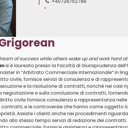
+40728752789
 Grigorean
eam of success while others wake up and work hard at i
an
si è laureato presso la Facoltà di Giurisprudenza dell’
aster in “Arbitrato Commerciale Internazionale” in lingu
ritto civile, fornisce servizi di consulenza e di rappresen
ecuzione e la risoluzione di contratti, nonché nei casi rigu
a negoziazione e sulla conclusione di contratti, fornendo
iritto civile fornisce consulenza e rappresentanza nelle 
i contratti, e le controversie che hanno come oggetto la
roprietà. Assiste i clienti anche nei procedimenti riguard
ndo allo stesso tempo servizi di redazione dei contratti.
ritto commerciale, fornisce assistenza e rappresentanza 