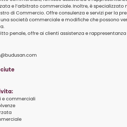
zata e l’arbitrato commerciale. Inoltre, è specializzato 
egistro di Commercio. Offre consulenza e servizi per la p
i una società commerciale e modifiche che possono veri
ra.
ritto penale, offre ai clienti assistenza e rappresentanza 
an@budusan.com
ciute
ivita:
li e commerciali
olvenze
rzata
mmerciale