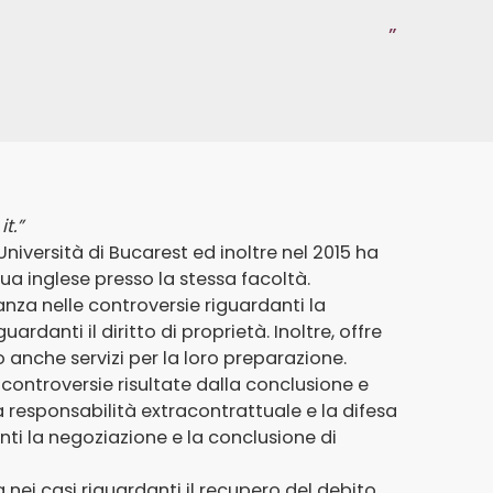
t.”
Università di Bucarest ed inoltre nel 2015 ha
a inglese presso la stessa facoltà.
tanza nelle controversie riguardanti la
ardanti il diritto di proprietà. Inoltre, offre
 anche servizi per la loro preparazione.
controversie risultate dalla conclusione e
 responsabilità extracontrattuale e la difesa
anti la negoziazione e la conclusione di
nei casi riguardanti il recupero del debito,