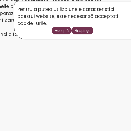
nelle procedure che si realizzano presso
Pentru a putea utiliza unele caracteristici
reparazione di documenti necessari per la
acestui website, este necesar să acceptați
ficarsi durante la loro esistenza così come
cookie-urile.
Acceptă
Respinge
nella fase delle indagini e nella fase del