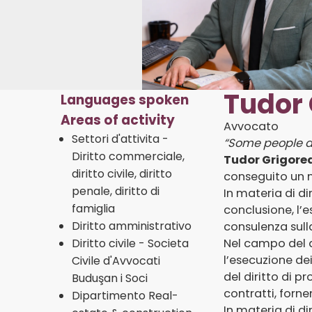
Tudor
Languages spoken
Areas of activity
Avvocato
Settori d'attivita -
“Some people dr
Diritto commerciale,
Tudor Grigore
diritto civile, diritto
conseguito un m
penale, diritto di
In materia di di
famiglia
conclusione, l’es
Diritto amministrativo
consulenza sull
Diritto civile - Societa
Nel campo del d
l’esecuzione de
Civile d'Avvocati
del diritto di p
Buduşan i Soci
contratti, forne
Dipartimento Real-
In materia di di