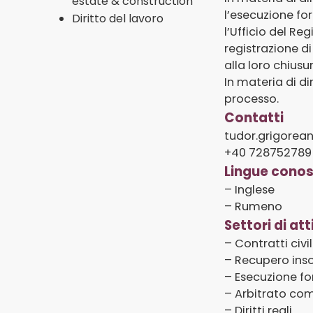
estate & construction
l’esecuzione for
Diritto del lavoro
l’Ufficio del R
registrazione d
alla loro chiusu
In materia di di
processo.
Contatti
tudor.grigore
+40 728752789
Lingue conos
– Inglese
– Rumeno
Settori di att
– Contratti civi
– Recupero ins
– Esecuzione fo
– Arbitrato co
– Diritti reali