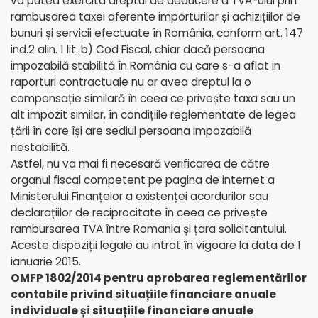
va putea exercita dreptul de deducere a TVA-ului prin
rambusarea taxei aferente importurilor și achizițiilor de
bunuri și servicii efectuate în România, conform art. 147
ind.2 alin. 1 lit. b) Cod Fiscal, chiar dacă persoana
impozabilă stabilită în România cu care s-a aflat in
raporturi contractuale nu ar avea dreptul la o
compensație similară în ceea ce privește taxa sau un
alt impozit similar, în condițiile reglementate de legea
țării în care își are sediul persoana impozabilă
nestabilită.
Astfel, nu va mai fi necesară verificarea de către
organul fiscal competent pe pagina de internet a
Ministerului Finanțelor a existenței acordurilor sau
declarațiilor de reciprocitate în ceea ce privește
rambursarea TVA între Romania și țara solicitantului.
Aceste dispoziții legale au intrat în vigoare la data de 1
ianuarie 2015.
OMFP 1802/2014 pentru aprobarea reglementărilor
contabile privind situațiile financiare anuale
individuale și situațiile financiare anuale