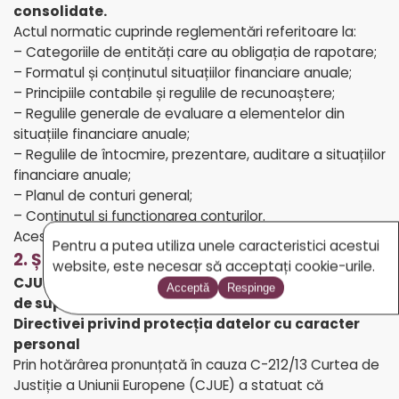
consolidate.
Actul normatic cuprinde reglementări referitoare la:
– Categoriile de entități care au obligația de rapotare;
– Formatul și conținutul situațiilor financiare anuale;
– Principiile contabile și regulile de recunoaștere;
– Regulile generale de evaluare a elementelor din
situațiile financiare anuale;
– Regulile de întocmire, prezentare, auditare a situațiilor
financiare anuale;
– Planul de conturi general;
– Conținutul și funcționarea conturilor.
Acest ordin a intrat în vigoare la data de 1 ianuarie 2015.
Pentru a putea utiliza unele caracteristici acestui
2. ȘTIRI JURIDICE
website, este necesar să acceptați cookie-urile.
CJUE: înregistrările video, realizate de sistemele
Acceptă
Respinge
de supraveghere personale, intră sub incidența
Directivei privind protecția datelor cu caracter
personal
Prin hotărârea pronunțată în cauza C-212/13 Curtea de
Justiție a Uniunii Europene (CJUE) a statuat că