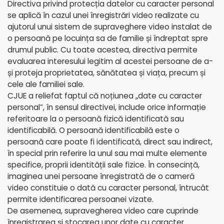
Directiva privind protecția datelor cu caracter personal
se aplică în cazul unei înregistrări video realizate cu
ajutorul unui sistem de supraveghere video instalat de
o persoană pe locuința sa de familie și îndreptat spre
drumul public. Cu toate acestea, directiva permite
evaluarea interesului legitim al acestei persoane de a-
și proteja proprietatea, sănătatea și viața, precum și
cele ale familiei sale.
CJUE a reliefat faptul că noțiunea „date cu caracter
personal”, în sensul directivei, include orice informație
referitoare la o persoană fizică identificată sau
identificabilă. O persoană identificabilă este o
persoană care poate fi identificată, direct sau indirect,
în special prin referire la unul sau mai multe elemente
specifice, proprii identității sale fizice. În consecință,
imaginea unei persoane înregistrată de o cameră
video constituie o dată cu caracter personal, întrucât
permite identificarea persoanei vizate.
De asemenea, supravegherea video care cuprinde
înregistrarea și stocarea unor date cu caracter