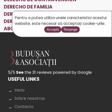
DERECHO DE FAMILIA
DERECHO PENAL
Pentru a putea utiliza unele caracteristici acestui
DERECHO CIVIL – SOCIEDAD CIVIL DE
website, este necesar să acceptați cookie-urile.
ABOGADOS BUDUSAN Y SOCIOS
Acceptă
Respinge
5/5
See
the 31 reviews
powered by Google
USEFUL LINKS
Inicio
Sobre nosotros
Contacto