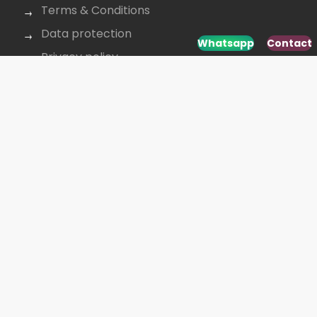
Terms & Conditions
Data protection
Whatsapp
Contact
Privacy policy
Cookie policy
CONTACT US
+40 264 431 568
office@budusan.com
Piața Avram Iancu nr. 8/2,
Strada Baba Novac 5A, Cluj-Napoca 400097,
România
SOCIAL MEDIA
Developed by
www.webdesign-galaxy.ro