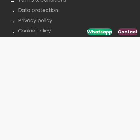
Data protection
Privacy policy
Cookie policy
Whatsapp
Contact
CONTACT US
+40 264 431 568
office@budusan.com
Piața Avram Iancu nr. 8/2,
Strada Baba Novac 5A, Cluj-Napoca 400097,
România
SOCIAL MEDIA
Developed by
www.webdesign-galaxy.ro