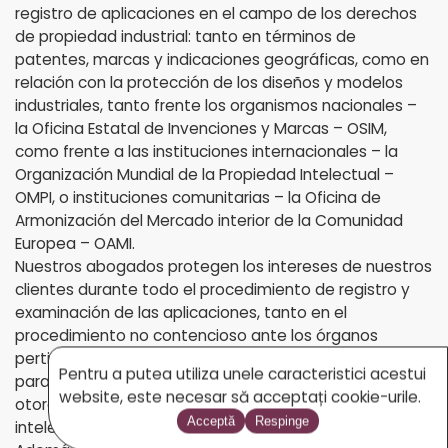
registro de aplicaciones en el campo de los derechos
de propiedad industrial: tanto en términos de
patentes, marcas y indicaciones geográficas, como en
relación con la protección de los diseños y modelos
industriales, tanto frente los organismos nacionales –
la Oficina Estatal de Invenciones y Marcas – OSIM,
como frente a las instituciones internacionales – la
Organización Mundial de la Propiedad Intelectual –
OMPI, o instituciones comunitarias – la Oficina de
Armonización del Mercado interior de la Comunidad
Europea – OAMI.
Nuestros abogados protegen los intereses de nuestros
clientes durante todo el procedimiento de registro y
examinación de las aplicaciones, tanto en el
procedimiento no contencioso ante los órganos
pertinentes, como en los juicios ante los tribunales,
Pentru a putea utiliza unele caracteristici acestui
para obtener y emitir los títulos de protección que
website, este necesar să acceptați cookie-urile.
otorgan y protegen los derechos de propiedad
Acceptă
Respinge
intelectual sobre las creaciones.