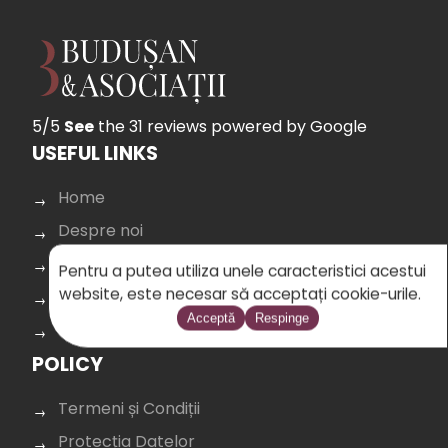
5/5
See
the 31 reviews
powered by Google
USEFUL LINKS
Home
Despre noi
Contact
Pentru a putea utiliza unele caracteristici acestui
website, este necesar să acceptați cookie-urile.
Blog
Acceptă
Respinge
Dictionar
POLICY
Termeni și Condiții
Protecția Datelor