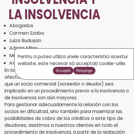
LA INSOLVENCIA
Abogados
Carmen Szabo
Luiza Budușan
Adrian Miloș
Marian Bota
Pentru a putea utiliza unele caracteristici acestui
Andrei Coldea
website, este necesar să acceptați cookie-urile.
En los últimos años, las dificultades financieras han
Acceptă
Respinge
afectado más y más empresas y las posibilidades de
que un socio comercial (acreedor o deudor) sea
implicado en un procedimiento previo a la insolvencia o
de insolvencia son aún mayores.
Para gestionar adecuadamente la relación con los
socios en dificultad, sino también para maximizar las
posibilidades de cobro de los créditos a este tipo de
deudores, asistimos a nuestros clientes en todo el
procedimiento de insolvencia, a partir de la redacción