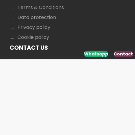
Terms & Conditions
Data protection
Privacy policy
Cookie policy
CONTACT US
Whatsapp
Contact
+40 264 431 568
office@budusan.com
Piața Avram Iancu nr. 8/2,
Strada Baba Novac 5A, Cluj-Napoca 400097,
România
SOCIAL MEDIA
Developed by
www.webdesign-galaxy.ro