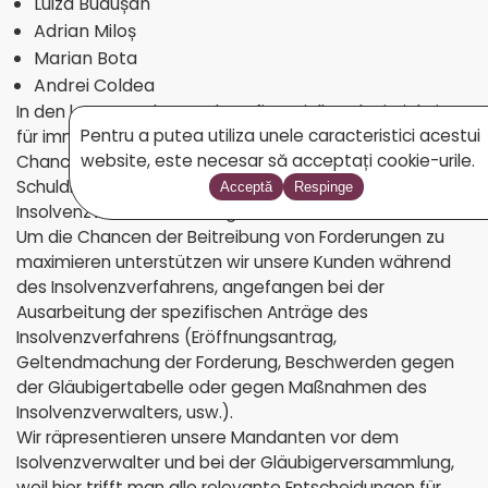
Luiza Budușan
Adrian Miloș
Marian Bota
Andrei Coldea
In den letzten Jahren gab es finanzielle Schwierigkeiten
für immer mehr Unternehmen, und immer größere
Pentru a putea utiliza unele caracteristici acestui
Chancen dass Handelspartner (Gläubiger oder
website, este necesar să acceptați cookie-urile.
Schuldner) bei Insolvenzpräventions- oder
Acceptă
Respinge
Insolvenzverfahren beteiligt sind.
Um die Chancen der Beitreibung von Forderungen zu
maximieren unterstützen wir unsere Kunden während
des Insolvenzverfahrens, angefangen bei der
Ausarbeitung der spezifischen Anträge des
Insolvenzverfahrens (Eröffnungsantrag,
Geltendmachung der Forderung, Beschwerden gegen
der Gläubigertabelle oder gegen Maßnahmen des
Insolvenzverwalters, usw.).
Wir räpresentieren unsere Mandanten vor dem
Isolvenzverwalter und bei der Gläubigerversammlung,
weil hier trifft man alle relevante Entscheidungen für