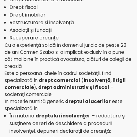
Drept fiscal
Drept imobiliar
Restructurare și insolvență
Asociații și fundații
Recuperare creanțe
Cu o experienţă solidă în domeniul juridic de peste 20
de ani Carmen Szabo s-a implicat exclusiv în a pune
cât mai bine în practică avocatura, alături de colegii de
breaslă.
Este o persoană-cheie în cadrul societăţii, fiind
specializată în
drept comercial
(
insolvenţă, litigii
comerciale
),
drept administrativ şi fiscal
–
societăţi comerciale.
În materie numită generic
dreptul afacerilor
este
specializată în:
În materia
dreptului insolvenţei
: – redactare şi
susţinere cereri de deschidere a procedurii
insolvenţei, depuneri declaraţii de creanţă;