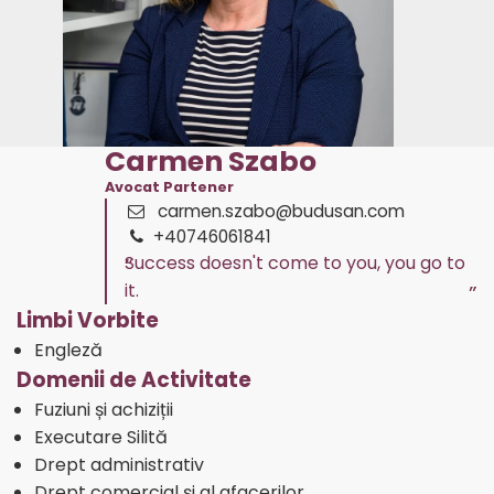
Carmen Szabo
Avocat Partener
carmen.szabo@budusan.com
+40746061841
Success doesn't come to you, you go to
it.
Limbi Vorbite
Engleză
Domenii de Activitate
Fuziuni și achiziții
Executare Silită
Drept administrativ
Drept comercial și al afacerilor