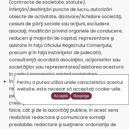
(contracte de societate, statute);
înfiinţări/desfiinţări puncte de lucru, autorizări
obiecte de activitate, dizolvare/lichidare societăţi,
cesiuni de părţi sociale sau acţiuni, excludere
asociaţi, modificări privind organele de conducere,
reduceri şi majorări de capital, reprezentare şi
asistare în faţa Oficiului Registrului Comerţului,
precum şi în faţa instanţelor de judecată,
consultanţă acordată asociaţilor, acţionarilor sau
societăţilor sau reprezentarea/asistarea acestora
în cadrul proceselor privind societatea
În materia
recuperării de creanţe
: –
Pentru a putea utiliza unele caracteristici acestui
reprezentarea, asistarea şi consilierea creditorilor
website, este necesar să acceptați cookie-urile.
persoane juridice sau fizice în recuperarea
Acceptă
Respinge
creanţelor atât de la alte persoane juridice sau
fizice, cât şi de la autorităţi publice, în acest sens
realizând: redactare şi comunicare somaţii
prealabile; redactare şi susţinere: ordonanţe de