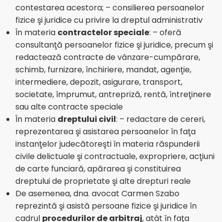
contestarea acestora; – consilierea persoanelor
fizice şi juridice cu privire la dreptul administrativ
În materia
contractelor speciale
: – oferă
consultanţă persoanelor fizice şi juridice, precum şi
redactează contracte de vânzare-cumpărare,
schimb, furnizare, închiriere, mandat, agenţie,
intermediere, depozit, asigurare, transport,
societate, împrumut, antrepriză, rentă, întreţinere
sau alte contracte speciale
În materia
dreptului civil
: – redactare de cereri,
reprezentarea şi asistarea persoanelor în faţa
instanţelor judecătoreşti în materia răspunderii
civile delictuale şi contractuale, expropriere, acţiuni
de carte funciară, apărarea şi constituirea
dreptului de proprietate şi alte drepturi reale
De asemenea, dna. avocat Carmen Szabo
reprezintă şi asistă persoane fizice şi juridice în
cadrul
procedurilor de arbitraj
, atât în faţa