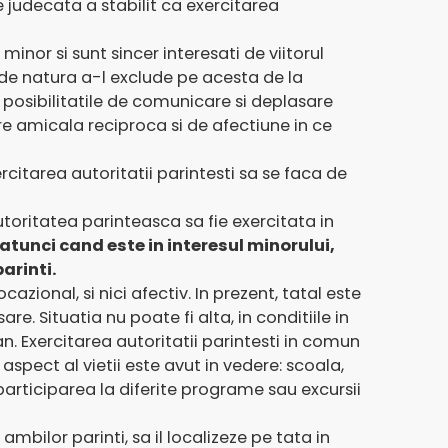
e judecata a stabilit ca exercitarea
minor si sunt sincer interesati de viitorul
t de natura a-l exclude pe acesta de la
la posibilitatile de comunicare si deplasare
re amicala reciproca si de afectiune in ce
rcitarea autoritatii parintesti sa se faca de
autoritatea parinteasca sa fie exercitata in
atunci cand este in interesul minorului,
arinti.
zional, si nici afectiv. In prezent, tatal este
e. Situatia nu poate fi alta, in conditiile in
. Exercitarea autoritatii parintesti in comun
aspect al vietii este avut in vedere: scoala,
participarea la diferite programe sau excursii
mbilor parinti, sa il localizeze pe tata in