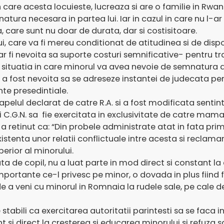
in care acesta locuieste, lucreaza si are o familie in Rwan
atura necesara in partea lui. Iar in cazul in care nu l-ar
, care sunt nu doar de durata, dar si costisitoare.
, care va fi mereu conditionat de atitudinea si de dispon
r fi nevoita sa suporte costuri semnificative- pentru trad
e situatia in care minorul va avea nevoie de semnatura a
ta a fost nevoita sa se adreseze instantei de judecata pe
te presedintiale.
 apelul declarat de catre R.A. si a fost modificata sentin
C.G.N. sa fie exercitata in exclusivitate de catre mama
 retinut ca: “Din probele administrate atat in fata prime
existenta unor relatii conflictuale intre acesta si recl
perior al minorului.
a de copil, nu a luat parte in mod direct si constant la c
portante ce-l privesc pe minor, o dovada in plus fiind 
e a veni cu minorul in Romnaia la rudele sale, pe cale d
 stabili ca exercitarea autoritatii parintesti sa se faca
t si direct la cresterea si educarea minorului si refuza