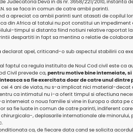
 de Judecatoria Deva in ds nr. 3658/221/2010, instanta d
G.N. sa se faca in comun de catre ambii parinti.
d a apreciat ca ambii parinti sunt atasati de copilul lor 
munca din Africa al tatalui nu pot constitui un impedimen
ilului-timpul si distanta fiind notiuni relative raportat 
intii despartiti in fapt sa mentina o relatie de colabora
declarat apel, criticand-o sub aspectul stabilirii ca exe
eal faptul ca regula instituita de Noul Cod civil este ca 
od Civil prevede ca,
pentru motive bine intemeiate, si 
teasca sa fie exercitata doar de catre unul dintre p
cei 4 ani de viata, nu s-a implicat nici material-decat oca
ntru ca intimatul nu i-a oferit timpul si afectiuna necesar
 intemeiat o noua familie si vine in Europa o data pe an
or sa fie luate in comun de catre parinti, indiferent care 
 chirurgicala-, deplasarile internationale ale minorului, 
c.
conditionata ca, de fiecare data cand se solicita acordul a