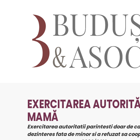
EXERCITAREA AUTORITĂȚ
MAMĂ
Exercitarea autoritatii parintesti doar de c
dezinteres fata de minor si a refuzat sa coo