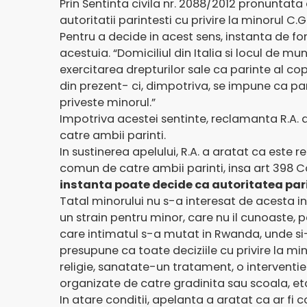
Prin Sentinta civila nr. 2088/2012 pronuntata
autoritatii parintesti cu privire la minorul C.
Pentru a decide in acest sens, instanta de fon
acestuia. “Domiciliul din Italia si locul de 
exercitarea drepturilor sale ca parinte al cop
din prezent- ci, dimpotriva, se impune ca par
priveste minorul.”
Impotriva acestei sentinte, reclamanta R.A. a 
catre ambii parinti.
In sustinerea apelului, R.A. a aratat ca este r
comun de catre ambii parinti, insa art 398 C
instanta poate decide ca autoritatea parin
Tatal minorului nu s-a interesat de acesta in 
un strain pentru minor, care nu il cunoaste, pe
care intimatul s-a mutat in Rwanda, unde si-a
presupune ca toate deciziile cu privire la min
religie, sanatate-un tratament, o interventie
organizate de catre gradinita sau scoala, et
In atare conditii, apelanta a aratat ca ar fi 