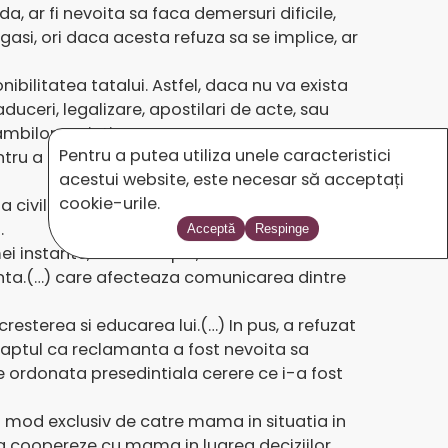
da, ar fi nevoita sa faca demersuri dificile,
 gasi, ori daca acesta refuza sa se implice, ar
ibilitatea tatalui. Astfel, daca nu va exista
uceri, legalizare, apostilari de acte, sau
mbilor parinti.
Pentru a putea utiliza unele caracteristici
ntru a obtine dreptul de a veni cu minorul in
acestui website, este necesar să acceptați
cookie-urile.
ta civila nr. 2088/2012 in sensul ca s-a dispus
.
Acceptă
Respinge
i instante, cat si in apel, se contureaza
amanta.(…) care afecteaza comunicarea dintre
resterea si educarea lui.(…) In pus, a refuzat
faptul ca reclamanta a fost nevoita sa
e ordonata presedintiala cerere ce i-a fost
 in mod exclusiv de catre mama in situatia in
 sa coopereze cu mama in luarea deciziilor