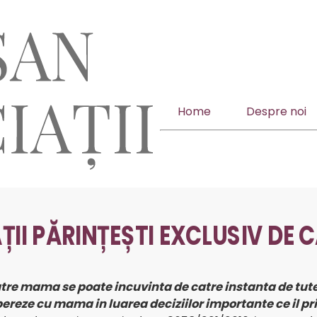
Home
Despre noi
II PĂRINȚEȘTI EXCLUSIV DE 
atre mama se poate incuvinta de catre instanta de tutel
pereze cu mama in luarea deciziilor importante ce il pr