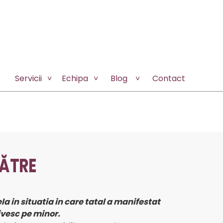
Servicii
Echipa
Blog
Contact
CĂTRE
a in situatia in care tatal a manifestat
ivesc pe minor.