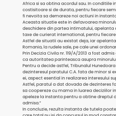
Africa si sa obtina acordul sau. In conditiile 
costisitoare si de durata, pentru fiecare semn
fi nevoita sa demareze noi actiuni in instanta
Aceasta situatie este in defavoarea minorului
deschidere din partea intimatului, apelanta a
taxe de curierat international, pentru fiecar
Astfel de situatii au existat deja, iar apelan
Romania, la rudele sale, pe cale unei ordonan
Prin Decizia Civila nr. 119/A/2013 a fost admis
ca autoritatea parinteasca asupra minorului 
Pentru a decide astfel, Tribunalul Hunedoara a
dezinteresul paratului C.A. fata de minor si 
ei, aspect esential in realizarea interesului su
Astfel, paratul a dat dovada de dezinteres fat
sa coopereze cu mama in luarea deciziilor im
apeleze la instanta pentru a obtine dreptul d
admisa.”
In concluzie, rezulta instanta de tutela poate
care tatal nu isi da concursul in mod constan