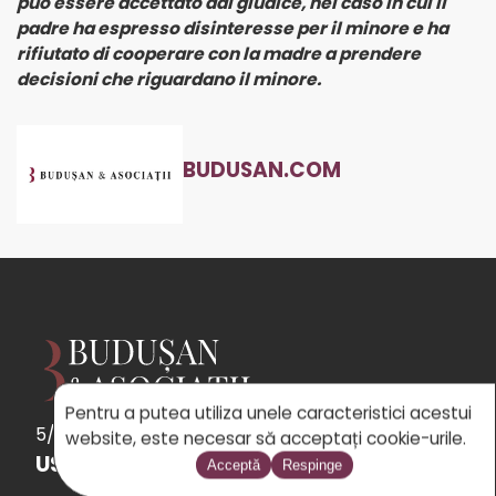
può essere accettato dal giudice, nel caso in cui il
padre ha espresso disinteresse per il minore e ha
rifiutato di cooperare con la madre a prendere
decisioni che riguardano il minore.
BUDUSAN.COM
Pentru a putea utiliza unele caracteristici acestui
5/5
See
the 31 reviews
powered by Google
website, este necesar să acceptați cookie-urile.
USEFUL LINKS
Acceptă
Respinge