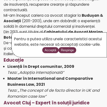
de insolvență, recuperare creanțe și răspundere
contractuală.
Mi-am început cariera ca avocat stagiar la
Budușan &
Asociații
(2011-2013), unde am dobândit o experiență
solidă în domeniul dreptului comercial și insolvenței.
Din 2013, sunt titular al
Cabinetului de Avocat Marian
Bota
, continuând colaborarea cu Budușan & Asociații.
Pentru a putea utiliza unele caracteristici acestui
De-a lungul anilor, am asistat atât persoane fizice, cât
website, este necesar să acceptați cookie-urile.
și companii românești și străine, inclusiv numeroși clienți
Acceptă
Respinge
italieni care desfășoară afaceri în România.
Educație
Licență în Drept comunitar, 2009
Teza: „Adopția internațională”
Master în International and Comparative
Business Law, 2021
Teza: „The concept of de facto director in UK and
Romanian case law”
Avocat Cluj – Expert în soluții juridice