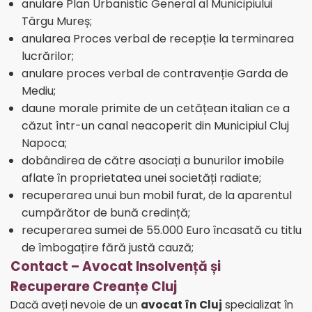
anulare Plan Urbanistic General al Municipiului
Târgu Mureș
;
anularea Proces verbal de recepție la terminarea
lucrărilor
;
anulare proces verbal de contravenție Garda de
Mediu
;
daune morale primite de un cetățean italian ce a
căzut într-un canal neacoperit din Municipiul Cluj
Napoca
;
dobândirea de către asociați a bunurilor imobile
aflate în proprietatea unei societăți radiate
;
recuperarea unui bun mobil furat, de la aparentul
cumpărător de bună credință
;
recuperarea sumei de 55.000 Euro încasată cu titlu
de îmbogațire fără justă cauză
;
Contact – Avocat Insolvență și
Recuperare Creanțe Cluj
Dacă aveți nevoie de un
avocat în Cluj
specializat în