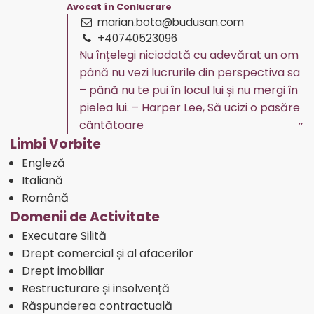
Avocat în Conlucrare
marian.bota@budusan.com
+40740523096
Nu înțelegi niciodată cu adevărat un om
până nu vezi lucrurile din perspectiva sa
– până nu te pui în locul lui și nu mergi în
pielea lui. – Harper Lee, Să ucizi o pasăre
cântătoare
Limbi Vorbite
Engleză
Italiană
Română
Domenii de Activitate
Executare Silită
Drept comercial și al afacerilor
Drept imobiliar
Restructurare și insolvență
Răspunderea contractuală