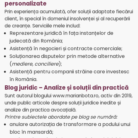
personalizate
Prin experiența acumulată, ofer soluții adaptate fiecărui
client, în special în domeniul insolvenței și al recuperării
de creanțe. Serviciile mele includ:
Reprezentare juridică în fața instanțelor de
judecată din România;
Asistență în negocieri și contracte comerciale;
Soluționarea disputelor prin metode alternative
(
mediere, conciliere
);
Asistență pentru companii străine care investesc
în România.
Blog juridic – Analize și soluții din practică
Sunt autorul blogului
www.marianbota.ro
, activ din 2019,
unde public articole despre soluții juridice inedite și
analize din practica avocațială.
Printre subiectele abordate pe blog se numără:
anulare autorizația de transformare a podului unui
bloc în mansardă
;