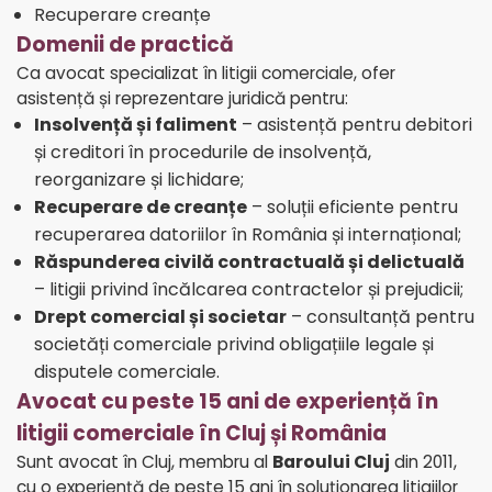
Recuperare creanțe
Domenii de practică
Ca avocat specializat în litigii comerciale, ofer
asistență și reprezentare juridică pentru:
Insolvență și faliment
– asistență pentru debitori
și creditori în procedurile de insolvență,
reorganizare și lichidare;
Recuperare de creanțe
– soluții eficiente pentru
recuperarea datoriilor în România și internațional;
Răspunderea civilă contractuală și delictuală
– litigii privind încălcarea contractelor și prejudicii;
Drept comercial și societar
– consultanță pentru
societăți comerciale privind obligațiile legale și
disputele comerciale.
Avocat cu peste 15 ani de experiență în
litigii comerciale în Cluj și România
Sunt avocat în Cluj, membru al
Baroului Cluj
din 2011,
cu o experiență de peste 15 ani în soluționarea litigiilor