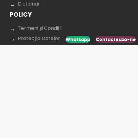
Dictionar
POLICY
Termeni și Condiții
Protecția Datelor
Whatsapp
Contactează-ne
Confidențialitate
Cookie policy
CONTACTAȚI-NE
+40 264 431 568
office@budusan.com
Piața Avram Iancu nr. 8/2,
Strada Baba Novac 5A, Cluj-Napoca 400097,
România
SOCIAL MEDIA