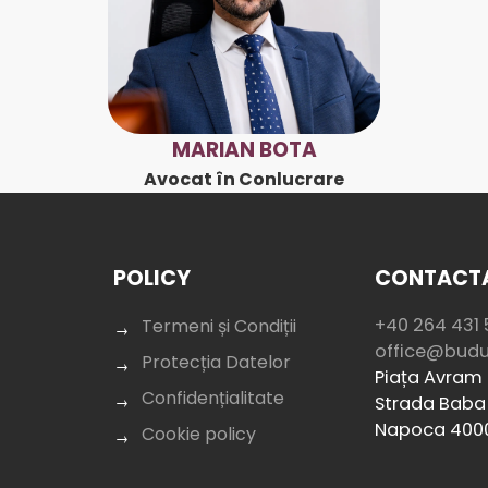
MARIAN BOTA
Avocat în Conlucrare
POLICY
CONTACTA
+40 264 431 
Termeni și Condiții
office@bud
Protecția Datelor
Piața Avram I
Confidențialitate
Strada Baba 
Napoca 400
Cookie policy