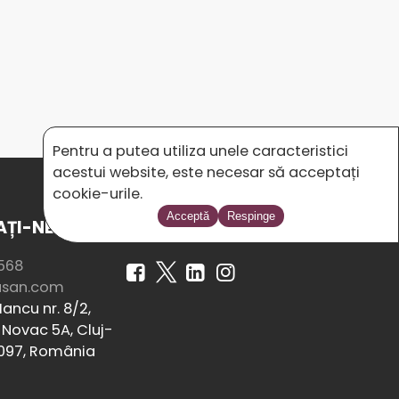
Pentru a putea utiliza unele caracteristici
acestui website, este necesar să acceptați
cookie-urile.
Acceptă
Respinge
ȚI-NE
SOCIAL MEDIA
568
usan.com
ancu nr. 8/2,
Novac 5A, Cluj-
097, România