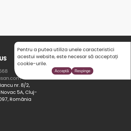
Pentru a putea utiliza unele caracteristici
acestui website, este necesar să acceptați
US
SOCIAL MEDIA
cookie-urile.
568
Acceptă
Respinge
usan.com
ancu nr. 8/2,
Novac 5A, Cluj-
097, România