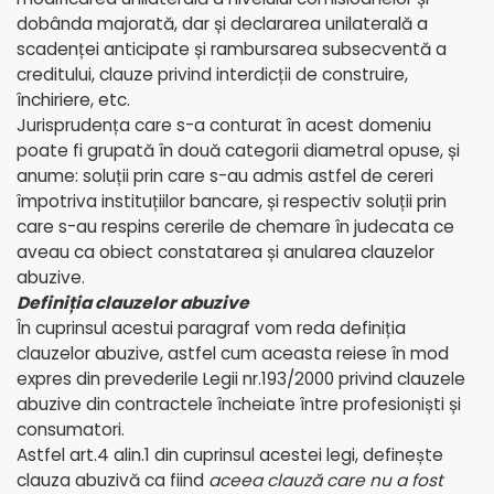
dobânda majorată, dar și declararea unilaterală a
scadenței anticipate și rambursarea subsecventă a
creditului, clauze privind interdicții de construire,
închiriere, etc.
Jurisprudența care s-a conturat în acest domeniu
poate fi grupată în două categorii diametral opuse, și
anume: soluții prin care s-au admis astfel de cereri
împotriva instituțiilor bancare, și respectiv soluții prin
care s-au respins cererile de chemare în judecata ce
aveau ca obiect constatarea și anularea clauzelor
abuzive.
Definiția clauzelor abuzive
În cuprinsul acestui paragraf vom reda definiția
clauzelor abuzive, astfel cum aceasta reiese în mod
expres din prevederile Legii nr.193/2000 privind clauzele
abuzive din contractele încheiate între profesioniști și
consumatori.
Astfel art.4 alin.1 din cuprinsul acestei legi, definește
clauza abuzivă ca fiind
aceea clauză care nu a fost