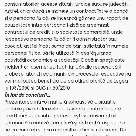
consumatorilor, aceste situații juridice supuse judecății.
Astfel, chiar dacă se încheie un contract între o bancă
și o persoana fizică, se încearcă găsirea unui raport de
cauzalitate între persoana fizică ce a semnat
contractul de credit și o societate comercială, unde
respectiva persoana fizică ar fi administrator sau
asociat, astfel încât suma de bani solicitată în numele
persoanei fizice, să fie utilizată în desfășurarea
activității economice a societății. Dacă în speță este
incident un asemenea fapt, iar băncile reușesc să îl
probeze, atunci reclamanții din procesele respective nu
vor mai putea beneficia de ocrotirea oferită de Legea
nr.193/2000 și OUG nr.50/2010.
În loc de concluzii…
Prezentarea într-o manieră exhaustivă a situației
actuale privind clauzele abuzive din contractele de
credit încheiate între profesioniști și consumatori
comportă o analiză complexă și detaliată, aspect ce
se va concretiza prin mai multe articole ulterioare. De