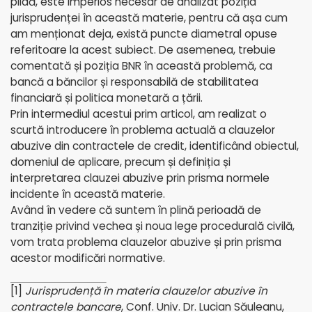
pildă, este imperios necesar de analizat poziția
jurisprudenței în această materie, pentru că așa cum
am menționat deja, există puncte diametral opuse
referitoare la acest subiect. De asemenea, trebuie
comentată și poziția BNR în această problemă, ca
bancă a băncilor și responsabilă de stabilitatea
financiară și politica monetară a țării.
Prin intermediul acestui prim articol, am realizat o
scurtă introducere în problema actuală a clauzelor
abuzive din contractele de credit, identificând obiectul,
domeniul de aplicare, precum și definiția și
interpretarea clauzei abuzive prin prisma normele
incidente în această materie.
Având în vedere că suntem în plină perioadă de
tranziție privind vechea și noua lege procedurală civilă,
vom trata problema clauzelor abuzive și prin prisma
acestor modificări normative.
[1]
Jurisprudență în materia clauzelor abuzive în
contractele bancare
, Conf. Univ. Dr. Lucian Săuleanu,