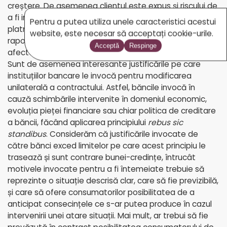
creștere. De asemenea clientul este expus și riscului de
a fi introdus în Centrala Riscurilor Bancare ca fiind rău-
Pentru a putea utiliza unele caracteristici acestui
platnic, fără ca acesta să aibă vreo culpă în derularea
website, este necesar să acceptați cookie-urile.
raporturilor contractuale, fapt ce este de natură să îl
Acceptă
Respinge
afecteze economic, reputațional și moral.
Sunt de asemenea interesante justificările pe care
instituțiilor bancare le invocă pentru modificarea
unilaterală a contractului. Astfel, băncile invocă în
cauză schimbările intervenite în domeniul economic,
evoluția pieței financiare sau chiar politica de creditare
a băncii, făcând aplicarea principiului
rebus sic
standibus
. Considerăm că justificările invocate de
către bănci exced limitelor pe care acest principiu le
trasează și sunt contrare bunei-credințe, întrucât
motivele invocate pentru a fi întemeiate trebuie să
reprezinte o situație descrisă clar, care să fie previzibilă,
și care să ofere consumatorilor posibilitatea de a
anticipat consecințele ce s-ar putea produce în cazul
intervenirii unei atare situații. Mai mult, ar trebui să fie