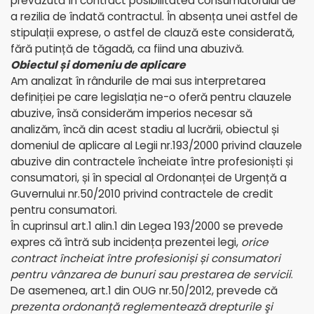
prevăzută în contract posibilitatea consumatorului de
a rezilia de îndată contractul. În absența unei astfel de
stipulații exprese, o astfel de clauză este considerată,
fără putință de tăgadă, ca fiind una abuzivă.
Obiectul și domeniu de aplicare
Am analizat în rândurile de mai sus interpretarea
definiției pe care legislația ne-o oferă pentru clauzele
abuzive, însă considerăm imperios necesar să
analizăm, încă din acest stadiu al lucrării, obiectul și
domeniul de aplicare al Legii nr.193/2000 privind clauzele
abuzive din contractele încheiate între profesioniști și
consumatori, și în special al Ordonanței de Urgență a
Guvernului nr.50/2010 privind contractele de credit
pentru consumatori.
În cuprinsul art.1 alin.1 din Legea 193/2000 se prevede
expres că întră sub incidența prezentei legi,
orice
contract încheiat între profesioniși și consumatori
pentru vânzarea de bunuri sau prestarea de servicii
.
De asemenea, art.1 din OUG nr.50/2012, prevede că
prezenta ordonanță reglementează drepturile şi