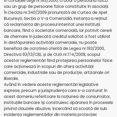
în condițiile Legii nr.193/2000, ci doar o persoană fizică
sau un grup de persoane fizice constituite în asociații.
În Decizia nr.340/2009 pronunțată de Curtea de Apel
București, Secția a V-a Comercială, instanța a reținut
că reclamanta din procesul intentat unei instituții
bancare, fiind o societate comercială, iar potrivit cererii
de chemare în judecată creditul solicitat a fost utilizat
în desfășurarea activității comerciale, nu poate
beneficia de ocrotirea oferită de Legea nr.193/2000,
Directiva 93/13/CEE, și de OUG nr.174/2008, scopul
acestor reglementări fiind protejarea persoanelor fizice
care acționează în scopuri din afara activității
comerciale, industriale sau de producție, artizanale ori
liberale.
Având în vedere aceste reglementări legislative
exprese, precum și jurisprudența care s-a conturat în
acest domeniu referitoare la noțiunea de consumator,
instituțiile bancare își construiesc apărarea în procesele
privind clauzele abuzive, încercând să scoată de sub
incidența reglementărilor din materia protecției