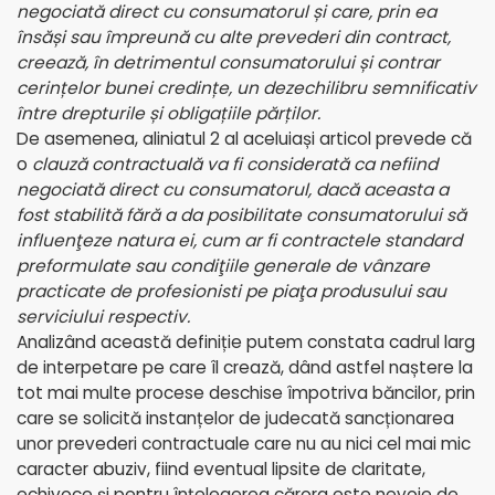
negociată direct cu consumatorul și care, prin ea
însăși sau împreună cu alte prevederi din contract,
creează, în detrimentul consumatorului și contrar
cerințelor bunei credințe, un dezechilibru semnificativ
între drepturile și obligațiile părților.
De asemenea, aliniatul 2 al aceluiași articol prevede că
o
clauză contractuală va fi considerată ca nefiind
negociată direct cu consumatorul, dacă aceasta a
fost stabilită fără a da posibilitate consumatorului să
influenţeze natura ei, cum ar fi contractele standard
preformulate sau condiţiile generale de vânzare
practicate de profesionisti pe piaţa produsului sau
serviciului respectiv.
Analizând această definiție putem constata cadrul larg
de interpetare pe care îl crează, dând astfel naștere la
tot mai multe procese deschise împotriva băncilor, prin
care se solicită instanțelor de judecată sancționarea
unor prevederi contractuale care nu au nici cel mai mic
caracter abuziv, fiind eventual lipsite de claritate,
echivoce și pentru înțelegerea cărora este nevoie de