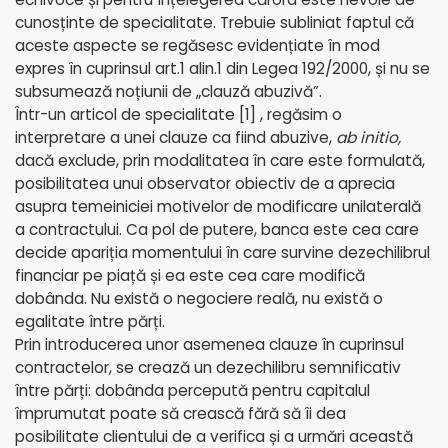
cunosținte de specialitate. Trebuie subliniat faptul că
aceste aspecte se regăsesc evidențiate în mod
expres în cuprinsul art.1 alin.1 din Legea 192/2000, și nu se
subsumează noțiunii de „clauză abuzivă”.
Într-un articol de specialitate
[1]
, regăsim o
interpretare a unei clauze ca fiind abuzive,
ab initio,
dacă exclude, prin modalitatea în care este formulată,
posibilitatea unui observator obiectiv de a aprecia
asupra temeiniciei motivelor de modificare unilaterală
a contractului. Ca pol de putere, banca este cea care
decide apariția momentului în care survine dezechilibrul
financiar pe piață și ea este cea care modifică
dobânda. Nu există o negociere reală, nu există o
egalitate între părți.
Prin introducerea unor asemenea clauze în cuprinsul
contractelor, se crează un dezechilibru semnificativ
între părți: dobânda percepută pentru capitalul
împrumutat poate să crească fără să îi dea
posibilitate clientului de a verifica și a urmări această