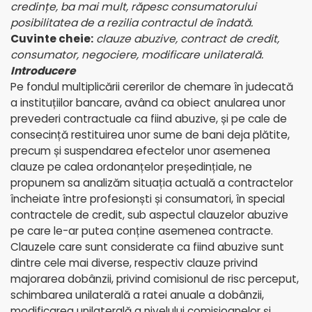
credințe, ba mai mult, răpesc consumatorului
posibilitatea de a rezilia contractul de îndată.
Cuvinte cheie:
clauze abuzive, contract de credit,
consumator, negociere, modificare unilaterală.
Introducere
Pe fondul multiplicării cererilor de chemare în judecată
a instituțiilor bancare, având ca obiect anularea unor
prevederi contractuale ca fiind abuzive, și pe cale de
consecință restituirea unor sume de bani deja plătite,
precum și suspendarea efectelor unor asemenea
clauze pe calea ordonanțelor președințiale, ne
propunem sa analizăm situația actuală a contractelor
încheiate între profesionști și consumatori, în special
contractele de credit, sub aspectul clauzelor abuzive
pe care le-ar putea conține asemenea contracte.
Clauzele care sunt considerate ca fiind abuzive sunt
dintre cele mai diverse, respectiv clauze privind
majorarea dobânzii, privind comisionul de risc perceput,
schimbarea unilaterală a ratei anuale a dobânzii,
modificarea unilaterală a nivelului comisioanelor și