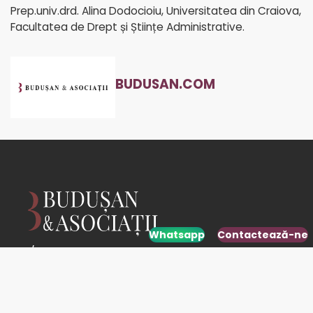
Prep.univ.drd. Alina Dodocioiu, Universitatea din Craiova,
Facultatea de Drept și Științe Administrative.
BUDUSAN.COM
Whatsapp
Contactează-ne
5/5
See
the 31 reviews
powered by Google
USEFUL LINKS
Home