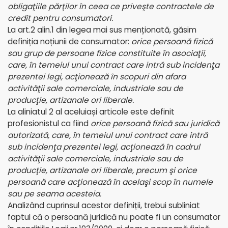
obligaţiile părţilor în ceea ce priveşte contractele de
credit pentru consumatori
.
La art.2 alin.1 din legea mai sus menționată, găsim
definiția noțiunii de consumator:
orice persoană fizică
sau grup de persoane fizice constituite în asociaţii,
care, în temeiul unui contract care intră sub incidenţa
prezentei legi, acţionează în scopuri din afara
activităţii sale comerciale, industriale sau de
producţie, artizanale ori liberale.
La aliniatul 2 al aceluiași articole este definit
profesionistul ca fiind
orice persoană fizică sau juridică
autorizată, care, în temeiul unui contract care intră
sub incidenţa prezentei legi, acţionează în cadrul
activităţii sale comerciale, industriale sau de
producţie, artizanale ori liberale, precum şi orice
persoană care acţionează în acelaşi scop în numele
sau pe seama acesteia.
Analizând cuprinsul acestor definiții, trebui subliniat
faptul că o persoană juridică nu poate fi un consumator