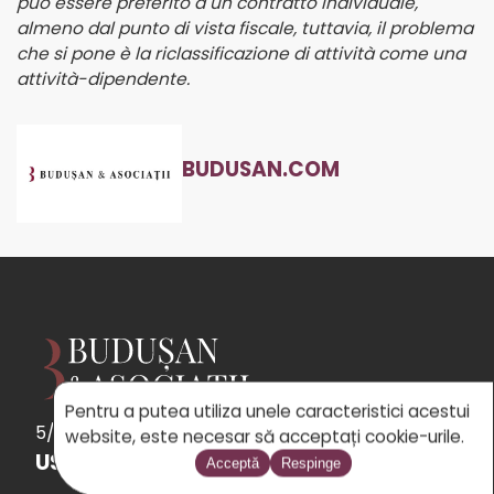
puo essere preferito a un contratto individuale,
almeno dal punto di vista fiscale, tuttavia, il problema
che si pone è la riclassificazione di attività come una
attività-dipendente.
BUDUSAN.COM
Pentru a putea utiliza unele caracteristici acestui
5/5
See
the 31 reviews
powered by Google
website, este necesar să acceptați cookie-urile.
USEFUL LINKS
Acceptă
Respinge