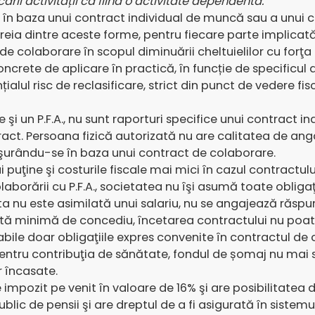
rii activității ca fiind o activitate dependentă.
 în baza unui contract individual de muncă sau a unui c
reia dintre aceste forme, pentru fiecare parte implicată.
 de colaborare în scopul diminuării cheltuielilor cu forţ
oncrete de aplicare în practică, în funcție de specificul 
ul risc de reclasificare, strict din punct de vedere fisc
 şi un P.F.A., nu sunt raporturi specifice unui contract in
act. Persoana fizică autorizată nu are calitatea de anga
şurându-se în baza unui contract de colaborare.
i puţine şi costurile fiscale mai mici în cazul contractulu
aborării cu P.F.A., societatea nu îşi asumă toate obligaţ
ata nu este asimilată unui salariu, nu se angajează răspun
tă minimă de concediu, încetarea contractului nu poate 
alabile doar obligaţiile expres convenite în contractul de
ntru contribuţia de sănătate, fondul de șomaj nu mai sun
r încasate.
 impozit pe venit în valoare de 16% şi are posibilitatea
blic de pensii şi are dreptul de a fi asigurată în sistemu