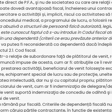
e direct de P.F.A., şi nu de societatea cu care are relaţi
poate dovedi avantajoasă fiscal, încheierea unui contract 
rcitare a activității și, implicit, riscul ca activitatea să
oncediului medical, a programului de lucru, a folosirii re
ea abuzivă a structurii de persoană fizică autorizată, le
, este cunoscut faptul că s-au introdus în Codul fiscal atât
 în una dependentă (criterii ce erau prevăzute anterior d
. va putea fi reconsiderată ca dependentă dacă îndeplineș
ul 2.1. Cod fiscal.
într-o relaţie de subordonare faţă de plătitorul de venit
e muncă impuse de acesta, cum ar fi: atribuţiile ce îi rev
n prestarea activităţii, beneficiarul de venit foloseşte ex
are, echipament special de lucru sau de protecţie, unel
tea intelectuală, dar nu şi cu capitalul propriu; plătitor
ficiarului de venit, cum ar fi indemnizaţia de delegare/de
l de venit suportă indemnizaţia de concediu de odihnă ş
 de venit.
să rămână pur fiscală. Criteriile de dependență fiscală nu
form căruia părțile contractante, în funcție de existența