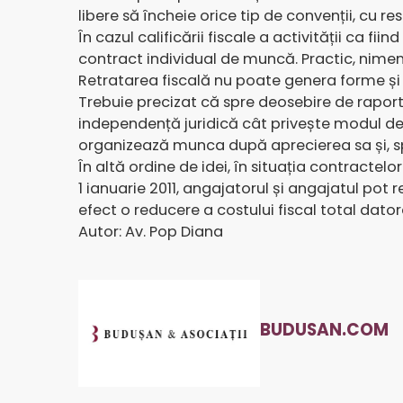
libere să încheie orice tip de convenții, cu r
În cazul calificării fiscale a activității ca fi
contract individual de muncă. Practic, nimeni
Retratarea fiscală nu poate genera forme și r
Trebuie precizat că spre deosebire de raport
independență juridică cât privește modul de 
organizează munca după aprecierea sa și, sp
În altă ordine de idei, în situația contracte
1 ianuarie 2011, angajatorul și angajatul pot
efect o reducere a costului fiscal total dator
Autor: Av. Pop Diana
BUDUSAN.COM