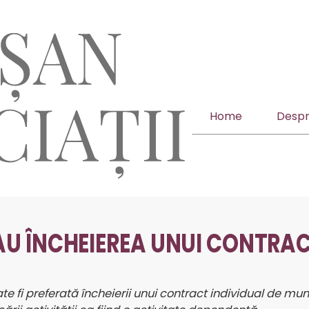
Home
Despr
 SAU ÎNCHEIEREA UNUI CONTRA
ate fi preferată încheierii unui contract individual de mun