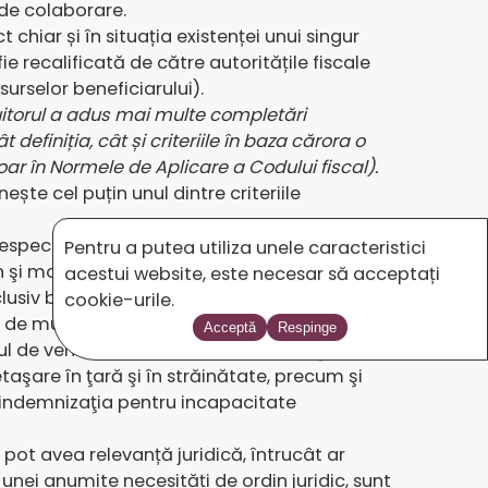
i de colaborare.
chiar și în situația existenței unui singur
 fie recalificată de către autoritățile fiscale
surselor beneficiarului).
giuitorul a adus mai multe completări
 definiția, cât și criteriile în baza cărora o
oar în Normele de Aplicare a Codului fiscal).
te cel puțin unul dintre criteriile
, respectiv organele de conducere ale
Pentru a putea utiliza unele caracteristici
in şi modul de îndeplinire a acestora, locul
acestui website, este necesar să acceptați
clusiv baza materială a plătitorului de venit,
cookie-urile.
te de muncă sau altele asemenea şi
Acceptă
Respinge
ul de venit suportă în interesul desfăşurării
taşare în ţară şi în străinătate, precum şi
i indemnizaţia pentru incapacitate
 pot avea relevanță juridică, întrucât ar
 unei anumite necesități de ordin juridic, sunt