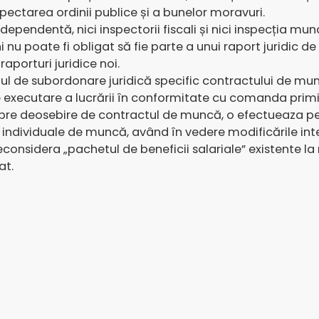
espectarea ordinii publice și a bunelor moravuri.
ind dependentă, nici inspectorii fiscali și nici inspecția mu
 nu poate fi obligat să fie parte a unui raport juridic d
aporturi juridice noi.
ul de subordonare juridică specific contractului de munc
executare a lucrării în conformitate cu comanda primită 
re deosebire de contractul de muncă, o efectueaza pe p
lor individuale de muncă, având în vedere modificările i
 reconsidera „pachetul de beneficii salariale” existente 
at.