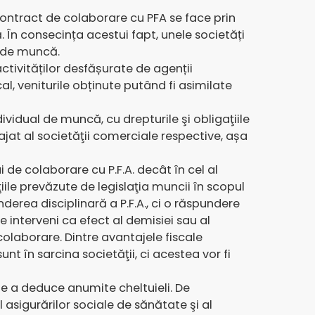
ontract de colaborare cu PFA se face prin
 În consecința acestui fapt, unele societăți
a de muncă.
activităților desfășurate de agenții
al, veniturile obținute putând fi asimilate
dividual de muncă, cu drepturile şi obligaţiile
jat al societăţii comerciale respective, așa
i de colaborare cu P.F.A. decât în cel al
iile prevăzute de legislaţia muncii în scopul
derea disciplinară a P.F.A., ci o răspundere
interveni ca efect al demisiei sau al
 colaborare. Dintre avantajele fiscale
t în sarcina societăţii, ci acestea vor fi
 de a deduce anumite cheltuieli. De
l asigurărilor sociale de sănătate şi al