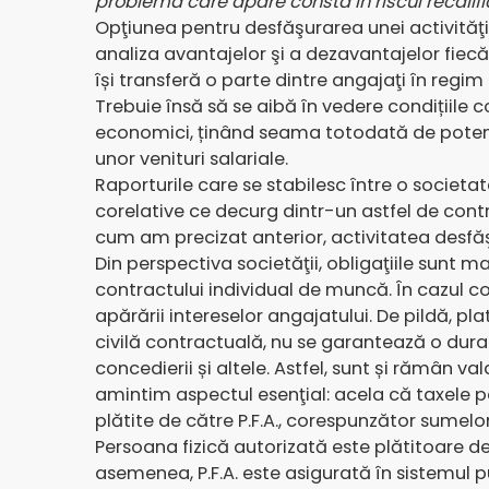
problema care apare constă în riscul recalifică
Opţiunea pentru desfăşurarea unei activităţi
analiza avantajelor şi a dezavantajelor fiecă
își transferă o parte dintre angajaţi în regim
Trebuie însă să se aibă în vedere condițiile c
economici, ținând seama totodată de potențial
unor venituri salariale.
Raporturile care se stabilesc între o societate
corelative ce decurg dintr-un astfel de contr
cum am precizat anterior, activitatea desfă
Din perspectiva societăţii, obligaţiile sunt ma
contractului individual de muncă. În cazul col
apărării intereselor angajatului. De pildă, pl
civilă contractuală, nu se garantează o dura
concedierii și altele. Astfel, sunt și rămân v
amintim aspectul esenţial: acela că taxele pe
plătite de către P.F.A., corespunzător sumelo
Persoana fizică autorizată este plătitoare de
asemenea, P.F.A. este asigurată în sistemul pu