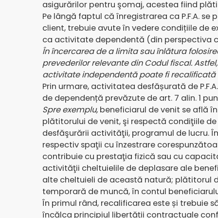
asigurărilor pentru şomaj, acestea fiind plătit
Pe lângă faptul că înregistrarea ca P.F.A. se 
client, trebuie avute în vedere condițiile de exe
ca activitate dependentă
(din perspectiva c
În încercarea de a limita sau înlătura folosir
prevederilor relevante din Codul fiscal
.
Astfel
activitate independentă poate fi recalificată
Prin urmare, activitatea desfășurată de P.F.A
de dependență prevăzute de art. 7 alin. 1 punct
Spre exemplu,
beneficiarul de venit se află 
plătitorului de venit, şi respectă condiţiile d
desfăşurării activităţii, programul de lucru. Î
respectiv spaţii cu înzestrare corespunzăto
contribuie cu prestaţia fizică sau cu capacita
activităţii cheltuielile de deplasare ale bene
alte cheltuieli de această natură; plătitoru
temporară de muncă, în contul beneficiarului
În primul rând, recalificarea este și trebuie 
încălca principiul libertății contractuale con