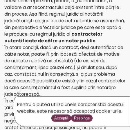
acest sens reprezintă, practic, o „autentificare”, o
validare a antecontractului deja existent între părțile
din proces. Așa fiind, regimul juridic al hotărârii
judecătorești ce ține loc de act autentic se aseamănă,
din perspectiva efectelor juridice pe care este aptă a
le produce, cu regimul juridic al
contractelor
autentificate de către un notar public
.
În atare condiții, dacă un contract, deși autentificat de
către notar, poate fi, prin ipoteză, afectat de motive
de nulitate relativă ori absolută (de ex.: vicii de
consimțământ, lipsa cauzei etc.) și anulat sau, după
caz, constatat nul în consecință, s-a pus problema
dacă această posibilitate există și în cazul contractelor
la care consimțământul a fost suplinit prin hotărâre
judecătorească.
În contextul în care legea și jurisprudența instanțelor din
Pentru a putea utiliza unele caracteristici acestui
țară – cu unele excepții izolate, dar notabile – tac cu
website, este necesar să acceptați cookie-urile.
privire la acest aspect, răspunsul pare să fie unul
Acceptă
Respinge
negativ: o hotărâre judecătorească fiind, așa cum
arătat anterior, un act jurisdicțional, nu poate fi