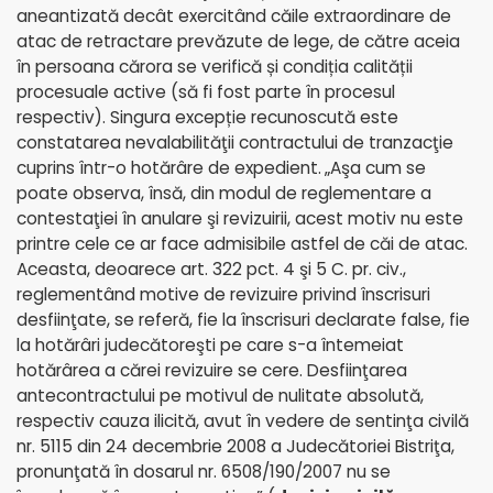
aneantizată decât exercitând căile extraordinare de
atac de retractare prevăzute de lege, de către aceia
în persoana cărora se verifică și condiția calității
procesuale active (să fi fost parte în procesul
respectiv). Singura excepție recunoscută este
constatarea nevalabilităţii contractului de tranzacţie
cuprins într-o hotărâre de expedient.
„Aşa cum se
poate observa, însă, din modul de reglementare a
contestaţiei în anulare şi revizuirii, acest motiv nu este
printre cele ce ar face admisibile astfel de căi de atac.
Aceasta, deoarece art. 322 pct. 4 şi 5 C. pr. civ.,
reglementând motive de revizuire privind înscrisuri
desfiinţate, se referă, fie la înscrisuri declarate false, fie
la hotărâri judecătoreşti pe care s-a întemeiat
hotărârea a cărei revizuire se cere. Desfiinţarea
antecontractului pe motivul de nulitate absolută,
respectiv cauza ilicită, avut în vedere de sentinţa civilă
nr. 5115 din 24 decembrie 2008 a Judecătoriei Bistriţa,
pronunţată în dosarul nr. 6508/190/2007 nu se