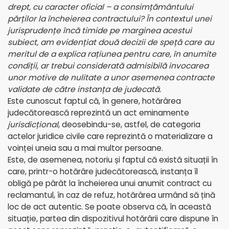
drept, cu caracter oficial – a consimțământului
părților la încheierea contractului? În contextul unei
jurisprudențe încă timide pe marginea acestui
subiect, am evidențiat două decizii de speță care au
meritul de a explica rațiunea pentru care, în anumite
condiții, ar trebui considerată admisibilă invocarea
unor motive de nulitate a unor asemenea contracte
validate de către instanța de judecată.
Este cunoscut faptul că, în genere, hotărârea
judecătorească reprezintă un act eminamente
jurisdicțional
, deosebindu-se, astfel, de categoria
actelor juridice civile care reprezintă o materializare a
voinței uneia sau a mai multor persoane.
Este, de asemenea, notoriu și faptul că există situații în
care, printr-o hotărâre judecătorească, instanța îl
obligă pe pârât la încheierea unui anumit contract cu
reclamantul, în caz de refuz, hotărârea urmând să țină
loc de act autentic. Se poate observa că, în această
situație, partea din dispozitivul hotărârii care dispune în