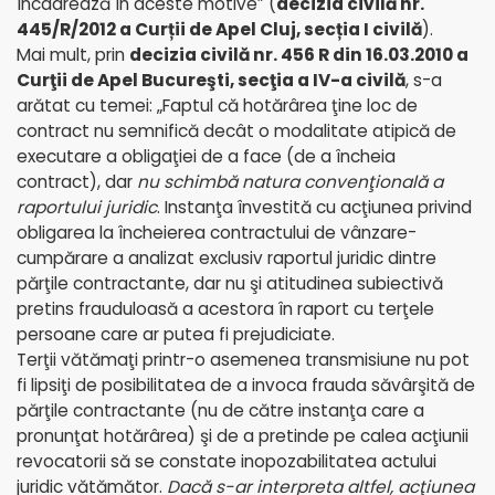
încadrează în aceste motive” (
decizia civilă nr.
445/R/2012 a Curții de Apel Cluj, secția I civilă
).
Mai mult, prin
decizia civilă nr. 456 R din 16.03.2010 a
Curţii de Apel Bucureşti, secţia a IV-a civilă
, s-a
arătat cu temei: „Faptul că hotărârea ţine loc de
contract nu semnifică decât o modalitate atipică de
executare a obligaţiei de a face (de a încheia
contract), dar
nu schimbă natura convenţională a
raportului juridic
. Instanţa învestită cu acţiunea privind
obligarea la încheierea contractului de vânzare-
cumpărare a analizat exclusiv raportul juridic dintre
părţile contractante, dar nu şi atitudinea subiectivă
pretins frauduloasă a acestora în raport cu terţele
persoane care ar putea fi prejudiciate.
Terţii vătămaţi printr-o asemenea transmisiune nu pot
fi lipsiţi de posibilitatea de a invoca frauda săvârşită de
părţile contractante (nu de către instanţa care a
pronunţat hotărârea) şi de a pretinde pe calea acţiunii
revocatorii să se constate inopozabilitatea actului
juridic vătămător.
Dacă s-ar interpreta altfel, acţiunea