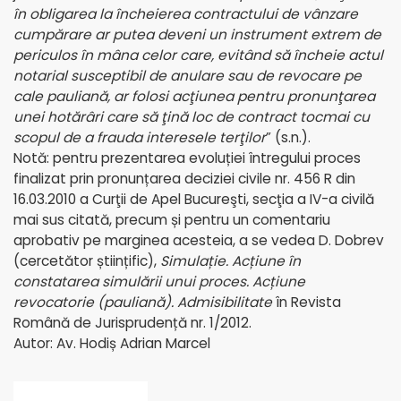
în obligarea la încheierea contractului de vânzare
cumpărare ar putea deveni un instrument extrem de
periculos în mâna celor care, evitând să încheie actul
notarial susceptibil de anulare sau de revocare pe
cale pauliană, ar folosi acţiunea pentru pronunţarea
unei hotărâri care să ţină loc de contract tocmai cu
scopul de a frauda interesele terţilor
” (s.n.).
Notă: pentru prezentarea evoluției întregului proces
finalizat prin pronunțarea deciziei civile nr. 456 R din
16.03.2010 a Curţii de Apel Bucureşti, secţia a IV-a civilă
mai sus citată, precum și pentru un comentariu
aprobativ pe marginea acesteia, a se vedea D. Dobrev
(cercetător științific),
Simulație. Acțiune în
constatarea simulării unui proces. Acțiune
revocatorie (pauliană). Admisibilitate
în Revista
Română de Jurisprudență nr. 1/2012.
Autor: Av. Hodiș Adrian Marcel