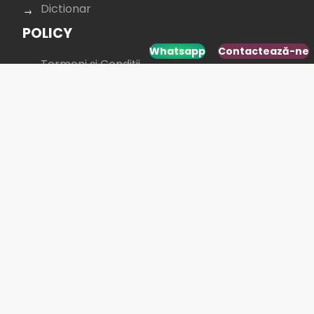
Dictionar
POLICY
Whatsapp
Contactează-ne
Termeni și Condiții
Protecția Datelor
Confidențialitate
Cookie policy
CONTACTAȚI-NE
+40 264 431 568
office@budusan.com
Piața Avram Iancu nr. 8/2,
Strada Baba Novac 5A, Cluj-Napoca 400097,
România
SOCIAL MEDIA