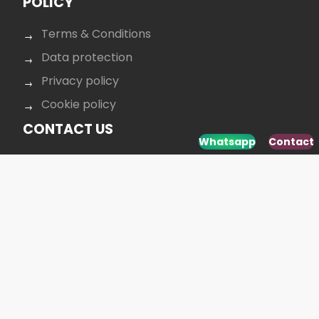
POLICY
Terms & Conditions
Data protection
Privacy policy
Cookie policy
CONTACT US
Whatsapp
Contact
+40 264 431 568
office@budusan.com
Piața Avram Iancu nr. 8/2,
Strada Baba Novac 5A, Cluj-Napoca 400097,
România
SOCIAL MEDIA
Developed by
www.webdesign-galaxy.ro