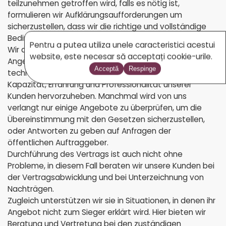
teilzunehmen getroffen wird, falls es nötig ist,
formulieren wir Aufklärungsaufforderungen um
sicherzustellen, dass wir die richtige und vollständige
Bedingungen und Informationen kennen.
Pentru a putea utiliza unele caracteristici acestui
Wir arbeiten mit Experten bei der Ausarbeitung von
website, este necesar să acceptați cookie-urile.
Angeboten für die Teilnahme, auch im Falle von
Acceptă
Respinge
technischen und finanziellen Angeboten, um die
Kapazität, Erfahrung und Professionalität unserer
Kunden hervorzuheben. Manchmal wird von uns
verlangt nur einige Angebote zu überprüfen, um die
Übereinstimmung mit den Gesetzen sicherzustellen,
oder Antworten zu geben auf Anfragen der
öffentlichen Auftraggeber.
Durchführung des Vertrags ist auch nicht ohne
Probleme, in diesem Fall beraten wir unsere Kunden bei
der Vertragsabwicklung und bei Unterzeichnung von
Nachträgen.
Zugleich unterstützen wir sie in Situationen, in denen ihr
Angebot nicht zum Sieger erklärt wird. Hier bieten wir
Beratung und Vertretung bei den zuständigen