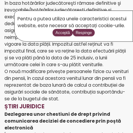
în baza hotărârilor judecătoreşti rămase definitive şi
irevocabile/hotărârilor judecătoreşti definitive şi
executorii. Venitul impozabil din pensii se stabilește prin
Pentru a putea utiliza unele caracteristici acestui
deducerea din suma totală a contribuției individuale de
website, este necesar să acceptați cookie-urile.
asigurări sociale de sănătate, precum și a sumei
Acceptă
Respinge
neimpozabile lunare, stabilite potrivit legislației în
vigoare la data plății. Impozitul astfel reținut va fi
impozitul final, care se va reține la data efectuării plății
și se va plăti până la data de 25 inclusiv, a lunii
următoare celei în care s-au plătit veniturile.
O nouă modificare privește persoanele fizice cu venituri
din pensii, în cazul acestora venitul lunar din pensii va fi
reprezentat de baza lunară de calcul a contribuției de
asigurări sociale de sănătate, contribuția suportându-
se de la bugetul de stat.
ȘTIRI JURIDICE
Dezlegarea unor chestiuni de drept privind
comunicarea deciziei de concediere prin poștă
electronică