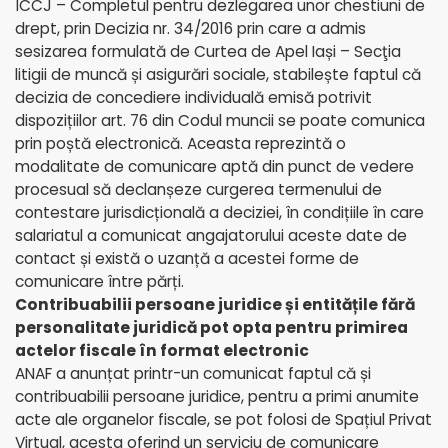
ÎCCJ – Completul pentru dezlegarea unor chestiuni de
drept, prin Decizia nr. 34/2016 prin care a admis
sesizarea formulată de Curtea de Apel Iași – Secţia
litigii de muncă și asigurări sociale, stabilește faptul că
decizia de concediere individuală emisă potrivit
dispozițiilor art. 76 din Codul muncii se poate comunica
prin poștă electronică. Aceasta reprezintă o
modalitate de comunicare aptă din punct de vedere
procesual să declanșeze curgerea termenului de
contestare jurisdicțională a deciziei, în condițiile în care
salariatul a comunicat angajatorului aceste date de
contact și există o uzanță a acestei forme de
comunicare între părți.
Contribuabilii persoane juridice și entitățile fără
personalitate juridică pot opta pentru primirea
actelor fiscale în format electronic
ANAF a anunțat printr-un comunicat faptul că și
contribuabilii persoane juridice, pentru a primi anumite
acte ale organelor fiscale, se pot folosi de Spațiul Privat
Virtual, acesta oferind un serviciu de comunicare