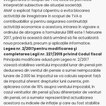
interpretări subiective ale situației societății.
ANAF a explicat faptul căpentru a evita blocarea
activității de înregistrare în scopuri de TVA a
contribuabililor și pentru asigurarea continuității
activității economice a acestora, intrarea în vigoare a
ordinului de abrogare a formularului 088 este 1 februarie
2017, până la această dată urmând să fie actualizată
noua procedură, precum și aplicațiile informatice.
Legea nr. 2/2017pentru modificarea şi
completarea Legii nr. 227/2015 privind Codul fiscal
Principala modificare adusă prin Legea nr. 2/2017
vizează stabilirea venitului impozabil lunar din pensii prin
deducerea din venitul din pensie a sumei neimpozabile
lunare de 2.000 lei. Impozitul se va calcula separat față
de impozitul aferent drepturilor lunii curente, prin
aplicarea cotei de 16% asupra venitului impozabil, în
cazul veniturilor din pensii și/sau diferențelor de venituri
din pensii, ori a sumelor reprezentând actualizarea
acestora cu indicele de inflație și care au fost stabilite