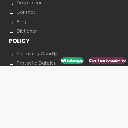
Despre noi
Contact
Blog
Dictionar
POLICY
Termeni și Condiții
Whatsapp
Contactează-ne
Protecția Datelor
Confidențialitate
Cookie policy
CONTACTAȚI-NE
+40 264 431 568
office@budusan.com
Piața Avram Iancu nr. 8/2,
Strada Baba Novac 5A, Cluj-Napoca 400097,