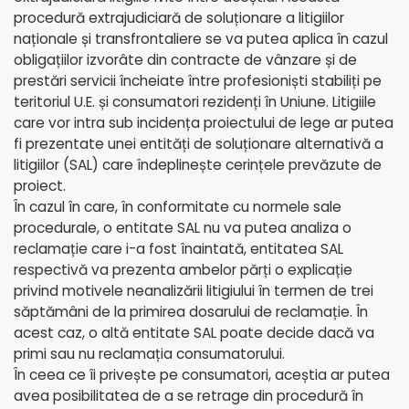
procedură extrajudiciară de soluționare a litigiilor
naționale și transfrontaliere se va putea aplica în cazul
obligațiilor izvorâte din contracte de vânzare și de
prestări servicii încheiate între profesioniști stabiliți pe
teritoriul U.E. și consumatori rezidenți în Uniune. Litigiile
care vor intra sub incidența proiectului de lege ar putea
fi prezentate unei entități de soluționare alternativă a
litigiilor (SAL) care îndeplinește cerințele prevăzute de
proiect.
În cazul în care, în conformitate cu normele sale
procedurale, o entitate SAL nu va putea analiza o
reclamație care i-a fost înaintată, entitatea SAL
respectivă va prezenta ambelor părți o explicație
privind motivele neanalizării litigiului în termen de trei
săptămâni de la primirea dosarului de reclamație. În
acest caz, o altă entitate SAL poate decide dacă va
primi sau nu reclamația consumatorului.
În ceea ce îi privește pe consumatori, aceștia ar putea
avea posibilitatea de a se retrage din procedură în