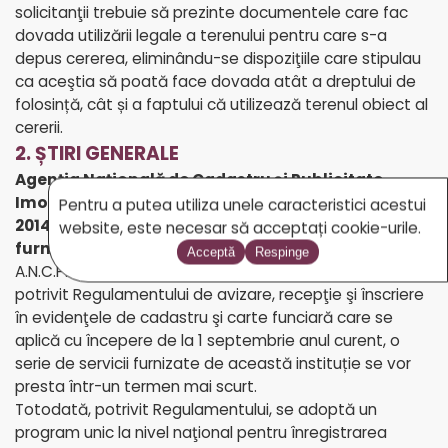
solicitanţii trebuie să prezinte documentele care fac
dovada utilizării legale a terenului pentru care s-a
depus cererea, eliminându-se dispoziţiile care stipulau
ca aceştia să poată face dovada atât a dreptului de
folosință, cât și a faptului că utilizează terenul obiect al
cererii.
2. ȘTIRI GENERALE
Agenţia Naţională de Cadastru şi Publicitate
Imobiliară a anunțat că, începând cu 1 septembrie
Pentru a putea utiliza unele caracteristici acestui
2014, se reduc termenele pentru serviciile
website, este necesar să acceptați cookie-urile.
furnizate de agenție și de unitățile subordonate
Acceptă
Respinge
A.N.C.P.I. a anunțat printr-un comunicat de presă că,
potrivit Regulamentului de avizare, recepţie şi înscriere
în evidenţele de cadastru şi carte funciară care se
aplică cu începere de la 1 septembrie anul curent, o
serie de servicii furnizate de această instituție se vor
presta într-un termen mai scurt.
Totodată, potrivit Regulamentului, se adoptă un
program unic la nivel naţional pentru înregistrarea