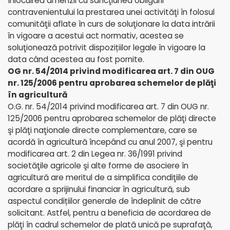
înlocuirea amenzii cu sancţiunea obligării
contravenientului la prestarea unei activităţi în folosul
comunităţii aflate în curs de soluţionare la data intrării
în vigoare a acestui act normativ, acestea se
soluţionează potrivit dispozițiilor legale în vigoare la
data când acestea au fost pornite.
OG nr. 54/2014 privind modificarea art. 7 din OUG
nr. 125/2006 pentru aprobarea schemelor de plăţi
în agricultură
O.G. nr. 54/2014 privind modificarea art. 7 din OUG nr.
125/2006 pentru aprobarea schemelor de plăţi directe
şi plăţi naţionale directe complementare, care se
acordă în agricultură începând cu anul 2007, şi pentru
modificarea art. 2 din Legea nr. 36/1991 privind
societăţile agricole şi alte forme de asociere în
agricultură are meritul de a simplifica condiţiile de
acordare a sprijinului financiar în agricultură, sub
aspectul condițiilor generale de îndeplinit de către
solicitant. Astfel, pentru a beneficia de acordarea de
plăţi în cadrul schemelor de plată unică pe suprafaţă,