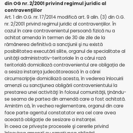
din OG nr. 2/2001 privind regimul juridic al
contravenţiilor
Art. 1 din O.G. nr. 17/2014 modifică art. 9 alin. (3) din O.G.
nr. 2/2001 privind regimul juridic al contravențiilor. În
cazul în care contravenientul persoană fizică nu a
achitat amenda în termen de 30 de zile de la
rămânerea definitivă a sancţiunii şi nu există
posibilitatea executării silite, organul de specialitate al
unităţii administrativ-teritoriale în a cărui rază
teritorială domiciliază contravenientul are obligația de
a sesiza instanţa judecătorească în a cărei
circumscripţie domiciliază acesta, în vederea înlocuirii
amenzii cu sancţiunea obligării contravenientului la
prestarea unei activităţi în folosul comunităţii, ţinându-
se seama de partea din amendă care a fost achitată.
Amintim că, în vechea reglementare, organul din care
face parte agentul constatator era cel care avea
această obligație de sesizare a instanței.
În ceea ce privește procesele şi cererile privind