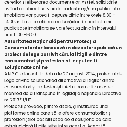
cererilor şi eliberarea documentelor. Astfel, solicitările
având ca obiect servicii de cadastru şi/sau publicitate
imobiliară vor putea fi depuse zilnic între orele 8.30 –
14.00, în timp ce eliberarea lucrărilor de cadastru şi
publicitate imobiliară se va efectua zilnic în intervalul
orar 11.00 -16.00.
Autoritatea Națională pentru Protecția
Consumatorilor lansează în dezbatere publică un
proiect de lege potrivit căruia litigiile dintre
consumatori și profesioniști ar putea fi
soluționate online
A.N.P.C. a lansat, la data de 27 august 2014, proiectul de
Lege privind soluționarea alternativă a litigiilor dintre
consumatori și profesioniști. Actul normativ ar avea
menirea de a transpune în legislația națională Directiva
nr. 2013/11/UE.
Proiectul prevede, printre altele, și instituirea unei
platforme online care să le ofere consumatorilor și
profesioniștilor posibilitatea de a soluționa pe cale
extrajudiciară litigiile ivite între aceștia. Această