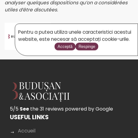
analyser quelques dispositions qu’on a considérées
utiles d’être discutées.
Pentru a putea utiliza unele caracteristici acestui
BUDUSAN.COM
website, este necesar să acceptați cookie-urile.
Acceptă
Respinge
5/5
See
the 31 reviews
powered by Google
USEFUL LINKS
Accueil