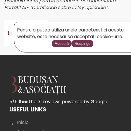
procedimiento para la obtención del Documento
Portátil A1- “Certificado sobre la ley aplicable”.
Pentru a putea utiliza unele caracteristici acestui
BUDUSAN.COM
website, este necesar să acceptați cookie-urile.
Acceptă
Respinge
5/5
See
the 31 reviews
powered by Google
USEFUL LINKS
Inicio