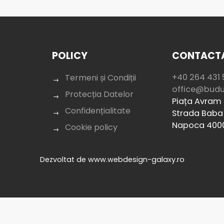
POLICY
CONTACTA
+40 264 431 
Termeni și Condiții
office@bud
Protecția Datelor
Piața Avram I
Confidențialitate
Strada Baba 
Napoca 400
Cookie policy
Dezvoltat de
www.webdesign-galaxy.ro