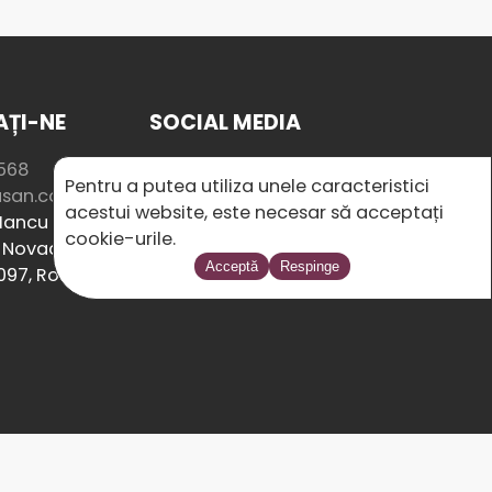
ȚI-NE
SOCIAL MEDIA
568
Pentru a putea utiliza unele caracteristici
usan.com
acestui website, este necesar să acceptați
ancu nr. 8/2,
cookie-urile.
Novac 5A, Cluj-
Acceptă
Respinge
097, România