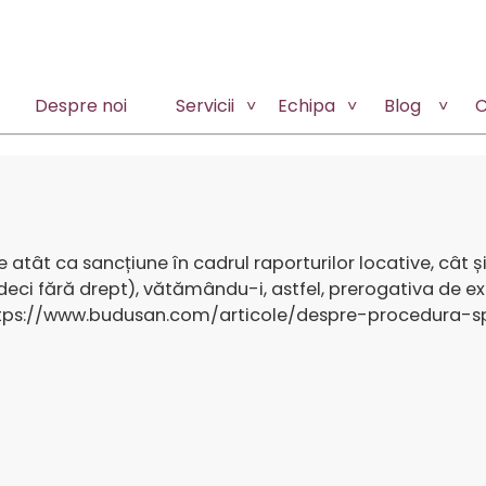
Despre noi
Servicii
Echipa
Blog
C
tât ca sancțiune în cadrul raporturilor locative, cât și
(deci fără drept), vătămându-i, astfel, prerogativa de ex
tps://www.budusan.com/articole/despre-procedura-sp