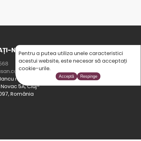
ȚI-NE
SOCIAL MEDIA
Pentru a putea utiliza unele caracteristici
acestui website, este necesar să acceptați
568
cookie-urile.
usan.com
Acceptă
Respinge
ancu nr. 8/2,
Novac 5A, Cluj-
097, România