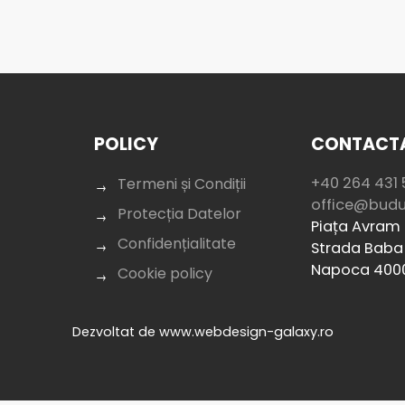
POLICY
CONTACTA
+40 264 431 
Termeni și Condiții
office@bud
Protecția Datelor
Piața Avram I
Confidențialitate
Strada Baba 
Napoca 400
Cookie policy
Dezvoltat de
www.webdesign-galaxy.ro