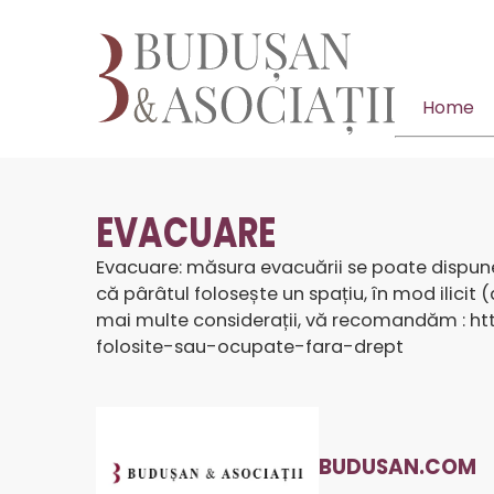
Home
EVACUARE
Evacuare: măsura evacuării se poate dispune a
că pârâtul folosește un spațiu, în mod ilicit 
mai multe considerații, vă recomandăm :
ht
folosite-sau-ocupate-fara-drept
BUDUSAN.COM