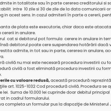
dmite in totalitate sau în parte cererea creditorului si
abilit intre 10 zile si 30 de zile de la data comunicarii 
 in acest sens. In cazul admiterii în parte a cererii, pent
nanta de plata este executorie, chiar daca este atacata 
cererii in anulare.
ul cat si debitorul pot formula cerere in anulare in ter
însă debitorul poate cere suspendarea hotărârii dacă v
investita admite, in tot sau in parte, cererea in anulare,
va.
ră civilă nu mai este necesară procedura investirii cu f
ură civilă a fost eliminată procedura investirii cu for
.
rerile cu valoare redusă,
această procedură reprezintă
ţiile art. 1025-1032 Cod procedură civilă. Procedura se
ei. Suma de 10.000 lei cuprinde doar debitul principal fă
rat in cadrul formularului.
 va completa un formular pus la dispoziţie de Ministerul J