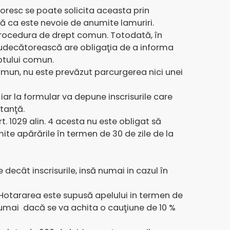
doresc se poate solicita aceasta prin
ză ca este nevoie de anumite lamuriri.
procedura de drept comun. Totodată, în
ă judecătorească are obligaţia de a informa
eptului comun.
omun, nu este prevăzut parcurgerea nici unei
iar la formular va depune inscrisurile care
tanţă.
t. 1029 alin. 4 acesta nu este obligat să
ite apărările în termen de 30 de zile de la
e decât inscrisurile, insă numai in cazul în
 Hotararea este supusă apelului in termen de
numai dacă se va achita o cauţiune de 10 %