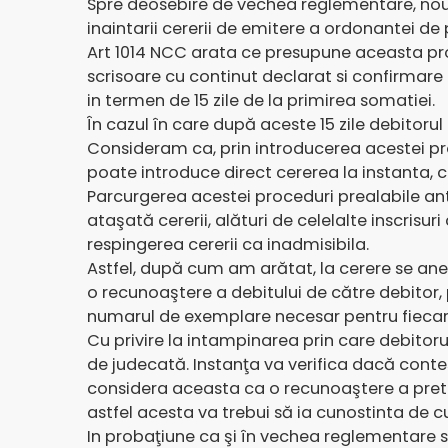
Spre deosebire de vechea reglementare, noul 
inaintarii cererii de emitere a ordonantei d
Art 1014 NCC arata ce presupune aceasta proce
scrisoare cu continut declarat si confirmare 
in termen de 15 zile de la primirea somatiei.
În cazul în care după aceste 15 zile debitoru
Consideram ca, prin introducerea acestei pr
poate introduce direct cererea la instanta, ci
Parcurgerea acestei proceduri prealabile anter
ataşată cererii, alături de celelalte inscris
respingerea cererii ca inadmisibila.
Astfel, după cum am arătat, la cerere se anex
o recunoaştere a debitului de către debitor, p
numarul de exemplare necesar pentru fiecare p
Cu privire la intampinarea prin care debitoru
de judecată. Instanţa va verifica dacă conte
considera aceasta ca o recunoaştere a preten
astfel acesta va trebui să ia cunostinta de c
In probaţiune ca şi în vechea reglementare se 