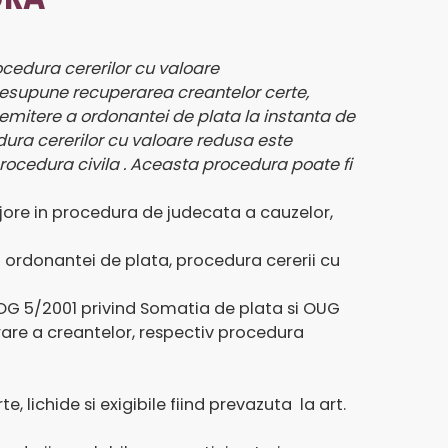
cedura cererilor cu valoare
resupune recuperarea creantelor certe,
e emitere a ordonantei de plata la instanta de
ura cererilor cu valoare redusa este
ocedura civila . Aceasta procedura poate fi
ajore in procedura de judecata a cauzelor,
ordonantei de plata, procedura cererii cu
 OG 5/2001 privind Somatia de plata si OUG
rare a creantelor, respectiv procedura
lichide si exigibile fiind prevazuta la art.