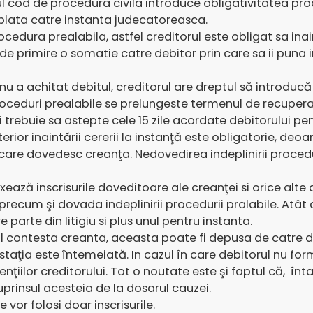
cod de procedura civila introduce obligativitatea proc
e plata catre instanta judecatoreasca.
dura prealabila, astfel creditorul este obligat sa inain
de primire o somatie catre debitor prin care sa ii puna 
l nu a achitat debitul, creditorul are dreptul să introd
oceduri prealabile se prelungeste termenul de recupera
 trebuie sa astepte cele 15 zile acordate debitorului pen
ior inaintării cererii la instanţă este obligatorie, deoa
uri care dovedesc creanţa. Nedovedirea indeplinirii proce
ează inscrisurile doveditoare ale creanţei si orice alte
recum şi dovada indeplinirii procedurii pralabile. Atât c
arte din litigiu si plus unul pentru instanta.
l contesta creanta, aceasta poate fi depusa de catre de
staţia este întemeiată. In cazul în care debitorul nu f
ţiilor creditorului. Tot o noutate este şi faptul că, î
uprinsul acesteia de la dosarul cauzei.
vor folosi doar inscrisurile.