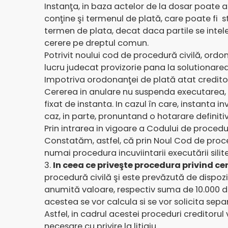
Instanţa, in baza actelor de la dosar poate a
conţine şi termenul de plată, care poate fi st
termen de plata, decat daca partile se inteleg
cerere pe dreptul comun.
Potrivit noului cod de procedură civilă, ordo
lucru judecat provizorie pana la solutionarea 
Impotriva orodonanţei de plată atat creditor
Cererea in anulare nu suspenda executarea, 
fixat de instanta. In cazul în care, instanta 
caz, in parte, pronuntand o hotarare definiti
Prin intrarea in vigoare a Codului de procedu
Constatăm, astfel, că prin Noul Cod de proced
numai procedura incuviintarii executării silite
3.
In ceea ce priveşte procedura privind ce
procedură civilă şi este prevăzută de dispozi
anumită valoare, respectiv suma de 10.000 de l
acestea se vor calcula si se vor solicita sepa
Astfel, in cadrul acestei proceduri creditorul
necesare cu privire la litigiu.