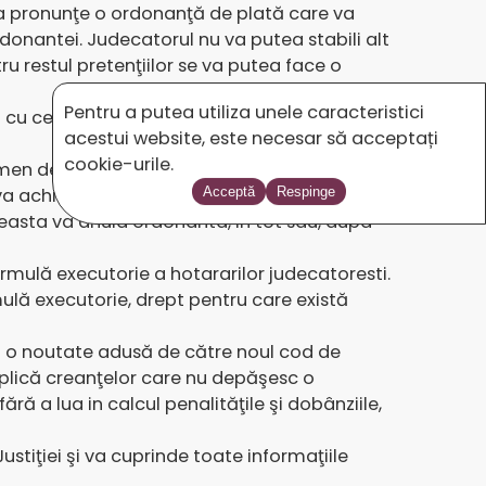
 sa pronunţe o ordonanţă de plată care va
ordonantei. Judecatorul nu va putea stabili alt
ru restul pretenţiilor se va putea face o
Pentru a putea utiliza unele caracteristici
cu cerere in anulare si are autoritate de
acestui website, este necesar să acceptați
cookie-urile.
men de 10 zile de la comunicare.
a achita cauţiune al carei cuantum va fi
Acceptă
Respinge
 aceasta va anula ordonanta, in tot sau, dupa
ormulă executorie a hotararilor judecatoresti.
mulă executorie, drept pentru care există
 o noutate adusă de către noul cod de
 aplică creanţelor care nu depăşesc o
ră a lua in calcul penalităţile şi dobânziile,
ustiţiei şi va cuprinde toate informaţiile