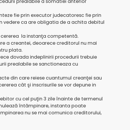
edurii prealabile a somatiei anterior
teze fie prin executor judecatoresc fie prin
in vedere ca are obligatia de a achita debitul
ucă cererea la instanţa competentă.
re a creantei, deoarece creditorul nu mai
tru plata.
rece dovada indeplinirii procedurii trebuie
durii prealabile se sanctioneaza cu
 acte din care reiese cuantumul creanţei sau
ererea cât şi inscrisurile se vor depune in
bitor cu cel puţin 3 zile înainte de termenul
ormulează întâmpinare, instanta poate
ntampinarea nu se mai comunica creditorului,