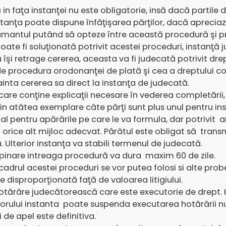
in faţa instanţei nu este obligatorie, insă dacă partile 
stanţa poate dispune înfăţişarea părţilor, dacă aprecia
lamantul putând să opteze între această procedură şi 
oate fi soluţionată potrivit acestei proceduri, instanţ
u îşi retrage cererea, aceasta va fi judecată potrivit dr
 de procedura orodonanţei de plată şi cea a dreptului c
inta cererea sa direct la instanţa de judecată.
are conţine explicaţii necesare în vederea completării, 
n atâtea exemplare câte părţi sunt plus unul pentru ins
al pentru apărările pe care le va formula, dar potrivit ar
rice alt mijloc adecvat. Pârâtul este obligat să transm
Ulterior instanţa va stabili termenul de judecată.
mpinare intreaga procedură va dura maxim 60 de zile.
in cadrul acestei proceduri se vor putea folosi si alte prob
 disproporţionată faţă de valoarea litigiului.
hotărâre judecătorească care este executorie de drept.
itorului instanta poate suspenda executarea hotărârii 
de apel este definitiva.