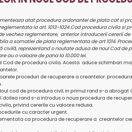
ementeaza atat procedura ordonantei de plata cat si pro
eglementata la art. 1013-1024 Cod procedura civila si p
ta de vechea reglementare, anterior introducerii cererii d
ila a somatiei de plata reglementata de art 1014.
Proced
 civilă,
reprezentand o noutate adusa de noul Cod de pr
re au o valoare de pana la 10.000 lei.
 Noul Cod de procedura civila. Acesta aduce schimbari m
antelor.
arele proceduri de recuperare a creantelor: procedura 
.
Noul cod de procedura civil, in primul rand s-a abrogat
 al doilea rand s-a introdus o noua procedura de recupe
ila, privind cererile cu valoare redusa.
cedurile cu caracter urgent.
ementata ca procedura de recuperare a creantelor certe, 