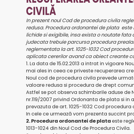
CIVILĂ
In prezent noul Cod de procedura civila regl
redusa.
Procedura ordonantei de plata este r
lichide si exigibile, insa exista o noutate fa
judecata trebuie parcursa procedura prealab
reglementata la art. 1025-1032 Cod procedură
aplicata cererilor avand ca obiect creante ca
1. La data de 15.02.2013 a intrat in vigoare
mai ales in ceea ce priveste recuperarea cre
Noul cod de procedura civila prevede urmato
valoare redusa si procedura de drept comun
Astfel se pot observa schimbarile aduse de 
nr.119/2007 privind Ordonanta de plata si in
prevazuta de art. 1025-1032 Cod procedura civ
In cele ce urmează vom prezenta succint pro
2. Procedura ordonantei de plata
este regl
1013-1024 din Noul Cod de Procedura Civila.