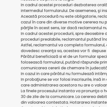
In cadrul acestei proceduri dezbaterea orală 
intermediul formularului. De asemenea, şi in
Această procedură nu este obligatorie, rec
cazul în care din diverse motive cererea nu p
părţile în acest sens, iar dacă reclamantul n
In cadrul acestei procedurii, spre deosebire
proceduri prealabile, reclamantul putând îna
Astfel, reclamantul va completa formularul, c
dovedesc creanţa sa, acestea vor fi depuse i
Pârâtul beneficiază si el de un formular speci
folosească formularul, putând răspunde prin o
comunicarea cererii de chemare în judecată. 
In cazul in care pârâtul nu formulează intâ
In probaţiune se vor folosi inscrisurile, insă 
care administrarea acestora nu are o valoare
La finele procesului instanta va pronunţa o 
30 de zile de la comunicare. La cererea deb
din valoarea contestata. Hotararea instantei 