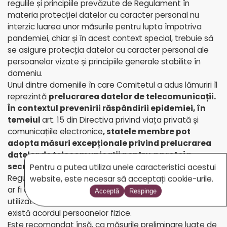
regulile și principiile prevăzute de Regulament în
materia protecției datelor cu caracter personal nu
interzic luarea unor măsurile pentru lupta împotriva
pandemiei, chiar și în acest context special, trebuie să
se asigure protecția datelor cu caracter personal ale
persoanelor vizate și principiile generale stabilite în
domeniu.
Unul dintre domeniile în care Comitetul a adus lămuriri îl
reprezintă
prelucrarea datelor de telecomunicații.
În contextul prevenirii răspândirii epidemiei, în
temeiul
art. 15 din Directiva privind viața privată și
comunicațiile electronice
, statele membre pot
adopta măsuri excepționale privind prelucrarea
datelor de telecomunicații pentru a proteja
securitatea publică
chiar dacă regula stabilită de
Pentru a putea utiliza unele caracteristici acestui
Regulamentul este că datele de telecomunicații (cum
website, este necesar să acceptați cookie-urile.
ar fi date le privind locația persoanei vizate) pot fi
Acceptă
Respinge
utilizate numai dacă sunt făcute anonime sau dacă
există acordul persoanelor fizice.
Este recomandat însă, ca măsurile preliminare luate de