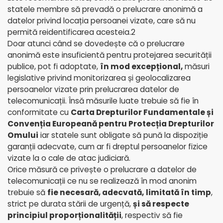
statele membre să prevadă o prelucrare anonimă a
datelor privind locația persoanei vizate, care să nu
permită reidentificarea acesteia.2
Doar atunci când se dovedește că o prelucrare
anonimă este insuficientă pentru protejarea securității
publice, pot fi adoptate,
în mod excepțional,
măsuri
legislative privind monitorizarea și geolocalizarea
persoanelor vizate prin prelucrarea datelor de
telecomunicații. Însă măsurile luate trebuie să fie în
conformitate cu
Carta Drepturilor Fundamentale și
Convenția Europeană pentru Protecția Drepturilor
Omului
iar statele sunt obligate să pună la dispoziție
garanții adecvate, cum ar fi dreptul persoanelor fizice
vizate la o cale de atac judiciară.
Orice măsură ce privește o prelucrare a datelor de
telecomunicații ce nu se realizează în mod anonim
trebuie să
fie necesară, adecvată,
limitată în timp
,
strict pe durata stării de urgență,
și să respecte
principiul proporționalității
, respectiv să fie