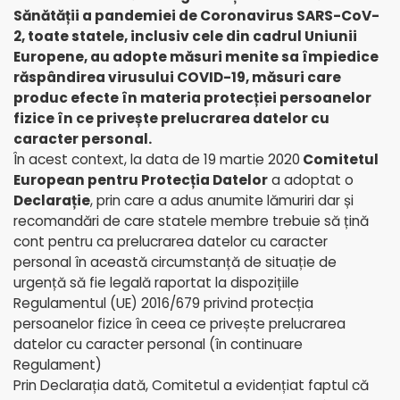
Sănătății a pandemiei de Coronavirus SARS-CoV-
2, toate statele, inclusiv cele din cadrul Uniunii
Europene, au adopte măsuri menite sa împiedice
răspândirea virusului COVID-19, măsuri care
produc efecte în materia protecției persoanelor
fizice în ce privește prelucrarea datelor cu
caracter personal.
În acest context, la data de 19 martie 2020
Comitetul
European pentru Protecția Datelor
a adoptat o
Declarație
, prin care a adus anumite lămuriri dar și
recomandări de care statele membre trebuie să țină
cont pentru ca prelucrarea datelor cu caracter
personal în această circumstanță de situație de
urgență să fie legală raportat la dispozițiile
Regulamentul (UE) 2016/679 privind protecția
persoanelor fizice în ceea ce privește prelucrarea
datelor cu caracter personal (în continuare
Regulament)
Prin Declarația dată, Comitetul a evidențiat faptul că