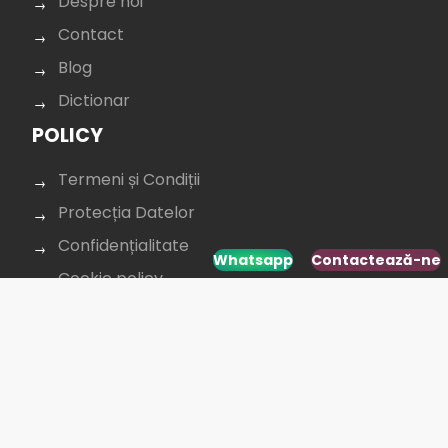
Despre noi
Contact
Blog
Dictionar
POLICY
Termeni și Condiții
Protecția Datelor
Confidențialitate
Whatsapp
Contactează-ne
Cookie policy
CONTACTAȚI-NE
+40 264 431 568
office@budusan.com
Piața Avram Iancu nr. 8/2,
Strada Baba Novac 5A, Cluj-Napoca 400097,