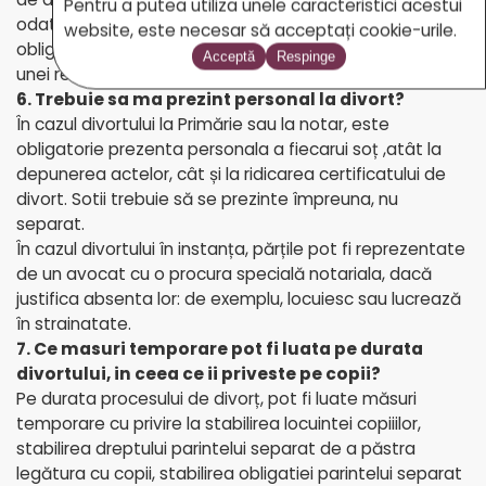
Pentru a putea utiliza unele caracteristici acestui
odată cu divortul, soțul vinovat de divorț poate fi
website, este necesar să acceptați cookie-urile.
obligat la plata unor daune morale sau materiale ori a
Acceptă
Respinge
unei rente viagere în favoarea celuilalt.
6. Trebuie sa ma prezint personal la divort?
În cazul divortului la Primărie sau la notar, este
obligatorie prezenta personala a fiecarui soț ,atât la
depunerea actelor, cât și la ridicarea certificatului de
divort. Sotii trebuie să se prezinte împreuna, nu
separat.
În cazul divortului în instanța, părțile pot fi reprezentate
de un avocat cu o procura specială notariala, dacă
justifica absenta lor: de exemplu, locuiesc sau lucrează
în strainatate.
7. Ce masuri temporare pot fi luata pe durata
divortului, in ceea ce ii priveste pe copii?
Pe durata procesului de divorț, pot fi luate măsuri
temporare cu privire la stabilirea locuintei copiiilor,
stabilirea dreptului parintelui separat de a păstra
legătura cu copii, stabilirea obligatiei parintelui separat