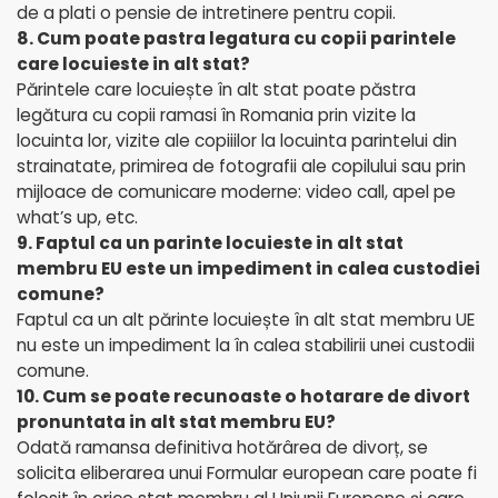
de a plati o pensie de intretinere pentru copii.
8. Cum poate pastra legatura cu copii parintele
care locuieste in alt stat?
Părintele care locuiește în alt stat poate păstra
legătura cu copii ramasi în Romania prin vizite la
locuinta lor, vizite ale copiiilor la locuinta parintelui din
strainatate, primirea de fotografii ale copilului sau prin
mijloace de comunicare moderne: video call, apel pe
what’s up, etc.
9. Faptul ca un parinte locuieste in alt stat
membru EU este un impediment in calea custodiei
comune?
Faptul ca un alt părinte locuiește în alt stat membru UE
nu este un impediment la în calea stabilirii unei custodii
comune.
10. Cum se poate recunoaste o hotarare de divort
pronuntata in alt stat membru EU?
Odată ramansa definitiva hotărârea de divorț, se
solicita eliberarea unui Formular european care poate fi