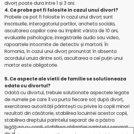
divorț poate dura intre 1 și 3 ani.
4. Ce probe pot fi folosite in cazul unui divort?
Probele ce pot fi folosite în cazul unui divorț sunt
inscrisurile, interogatoriul partilor, ancheta sociala,
ascultarea copiilor care au împlinit vârsta de 10 ani,
evaluarile psihologice, inregistrarile audio sau video,
rapoartele intocmite de detectiv și martorii. În
Romania, în cazul unui divorț pronuntat în absenta
acordului unuia dintre soti, ascultarea a cel puțin unui
martor este obligatorie.
5. Ce aspecte ale vietii de familie se solutioneaza
odata cu divortul?
Odată cu divortul, trebuie solutionate aspectele legate
de numele pe care îl va purta fiecare soț după divorț,
exercitarea autorității părintești cu privire la copiii minori
rezultati din căsătorie, stabilirea locuintei acestor copii,
stabilirea dreptului parintelui separat de a păstra
legătura cu copiii, stabilirea obligatiei parintelui separat
de a plati o pensie de intretinere pentru copii. Uneori,