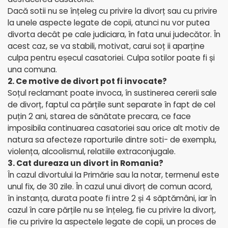
Dacă sotii nu se înțeleg cu privire la divorț sau cu privire
la unele aspecte legate de copii, atunci nu vor putea
divorta decât pe cale judiciara, în fata unui judecător. În
acest caz, se va stabili, motivat, carui soț ii aparține
culpa pentru eșecul casatoriei. Culpa sotilor poate fi și
una comuna.
2. Ce motive de divort pot fi invocate?
Soțul reclamant poate invoca, în sustinerea cererii sale
de divorț, faptul ca părțile sunt separate în fapt de cel
puțin 2 ani, starea de sănătate precara, ce face
imposibila continuarea casatoriei sau orice alt motiv de
natura sa afecteze raporturile dintre soti- de exemplu,
violența, alcoolismul, relatiile extraconjugale.
3. Cat dureaza un divort in Romania?
În cazul divortului la Primărie sau la notar, termenul este
unul fix, de 30 zile. În cazul unui divorț de comun acord,
în instanța, durata poate fi intre 2 și 4 săptămâni, iar în
cazul în care părțile nu se înțeleg, fie cu privire la divorț,
fie cu privire la aspectele legate de copii, un proces de