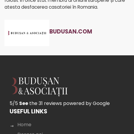
folosit în orice stat membru al Uniunii Europene și care
atesta desfacerea casatoriei în Romania.
BUDUSAN.COM
5/5
See
the 31 reviews
powered by Google
USEFUL LINKS
Home