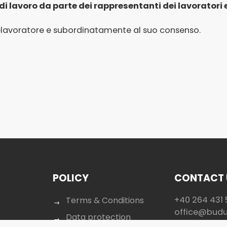
 di lavoro da parte dei rappresentanti dei lavoratori 
telelavoratore e subordinatamente al suo consenso.
POLICY
CONTACT 
+40 264 431 
Terms & Conditions
office@bud
Data protection
Piața Avram I