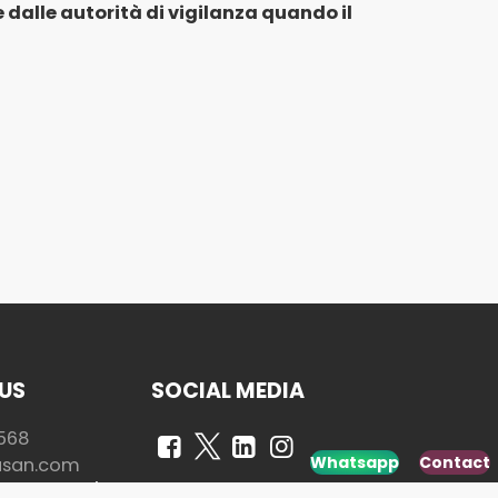
e dalle autorità di vigilanza quando il
US
SOCIAL MEDIA
568
Whatsapp
Contact
usan.com
ancu nr. 8/2,