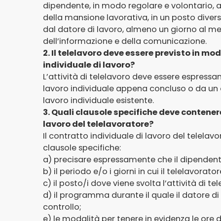
dipendente, in modo regolare e volontario, a
della mansione lavorativa, in un posto diver
dal datore di lavoro, almeno un giorno al mes
dell’informazione e della comunicazione.
2. Il telelavoro deve essere previsto in m
individuale di lavoro?
L’attività di telelavoro deve essere espressa
lavoro individuale appena concluso o da un 
lavoro individuale esistente.
3. Quali clausole specifiche deve contenere
lavoro del telelavoratore?
Il contratto individuale di lavoro del telela
clausole specifiche:
a) precisare espressamente che il dipendente
b) il periodo e/o i giorni in cui il telelavora
c) il posto/i dove viene svolta l’attività di te
d) il programma durante il quale il datore di 
controllo;
e) le modalità per tenere in evidenza le ore d