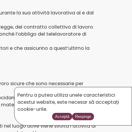
durante la sua attività lavorativa al e dal
 legge, del contratto collettivo di lavoro
onché l’obbligo del telelavoratore di
atori e che assicurino a quest’ultimo la
avoro sicure che sono necessarie per
Pentru a putea utiliza unele caracteristici
 decidano diversamente;
acestui website, este necesar să acceptați
materia di sicurezza e salute sul lavoro.
cookie-urile.
Acceptă
Respinge
i nel luogo dove viene svolta l’attività di