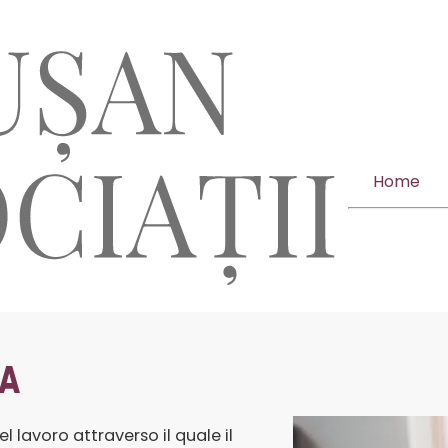
Home
IA
l lavoro attraverso il quale il