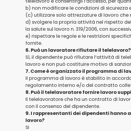
telelavoro e consentirgli l’accesso, per quanto
b) non modificare le condizioni di sicurezza e 
(c) utilizzare solo attrezzature di lavoro ch
d) svolgere la propria attività nel rispetto de
la salute sul lavoro n. 319/2006, con successi
e) rispettare le regole e le restrizioni specifi
fornite.
6. Può un lavoratore rifiutare il telelavoro?
Sì, il dipendente può rifiutare l’attività di t
lavoro e non può costituire motivo di sanzion
7. Come è organizzato il programma di lav
Il programma di lavoro è stabilito in accordo 
regolamento interno e/o del contratto collet
8. Può il telelavoratore fornire lavoro su
Il telelavoratore che ha un contratto di lav
con il consenso del dipendente.
9. I rappresentanti dei dipendenti hanno acc
lavoro?
Si