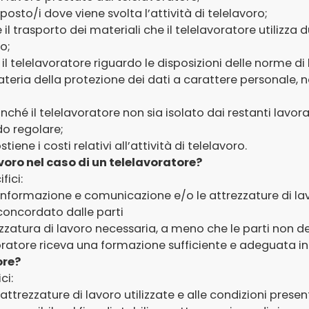
 posto/i dove viene svolta l’attività di telelavoro;
 il trasporto dei materiali che il telelavoratore utilizza 
o;
 il telelavoratore riguardo le disposizioni delle norme di
teria della protezione dei dati a carattere personale, n
inché il telelavoratore non sia isolato dai restanti lavor
do regolare;
stiene i costi relativi all’attività di telelavoro.
lavoro nel caso di un telelavoratore?
fici:
ell’informazione e comunicazione e/o le attrezzature di l
concordato dalle parti
rezzatura di lavoro necessaria, a meno che le parti non
voratore riceva una formazione sufficiente e adeguata in 
ore?
ci:
attrezzature di lavoro utilizzate e alle condizioni present