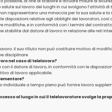
 possibile, al fine di stabilire e attuare misure di sicure
salute sul lavoro dei luoghi in cui svolgono l’attività di 
e non rappresentano una minaccia per la sua salute e la 
lle disposizioni relative agli obblighi dei lavoratori, cos
ve modifiche, e in conformità con i termini del contratto
che stabilite dal datore di lavoro in relazione alle reti Int
elelavoro. Il suo rifiuto non può costituire motivo di modif
e disciplinare
oro nel caso di telelavoro?
con il datore di lavoro, in conformità con le disposizion
tivo di lavoro applicabile.
pplementare?
oro individuale a tempo pieno può fornire lavoro supplem
esso al luogo in cui il telelavoratore svolge la propri