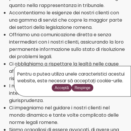
quanto nella rappresentanza in tribunale.
Accontentiamo le esigenze dei nostri clienti con
una gamma di servizi che copre la maggior parte
dei settori della legislazione romena.
Offriamo una comunicazione diretta e senza
intermediari con i nostri clienti, assicurando la loro
permanente informazione sullo stato di risoluzione
dei problemi legali.
Ci obblighiamo a rispettare la lealtà nelle cause
affidateci in base alla regola intransigente della
Pentru a putea utiliza unele caracteristici acestui
riservatezza tra avvocato e cliente.
website, este necesar să acceptați cookie-urile.
I nostri clienti non sono tenuti a conoscere
Acceptă
Respinge
interamente la legge romena, la dottrina e la
giurisprudenza.
Ci impegniamo nel guidare i nostri clienti nel
mondo dinamico e tante volte complicato delle
norme legali romene.
Siamo orgogliosi di essere avvocati, di avere una