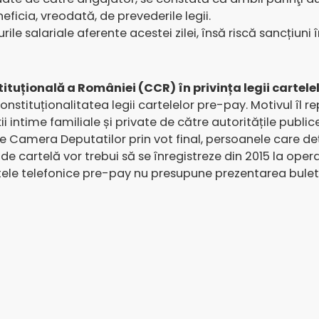
ficia, vreodată, de prevederile legii.
ile salariale aferente acestei zilei, însă riscă sancțiuni 
tuțională a României (CCR) în privința legii cartele
nstituționalitatea legii cartelelor pre-pay. Motivul îl r
ții intime familiale și private de către autoritățile publice
 Camera Deputatilor prin vot final, persoanele care deț
e cartelă vor trebui să se înregistreze din 2015 la operat
ele telefonice pre-pay nu presupune prezentarea bulet