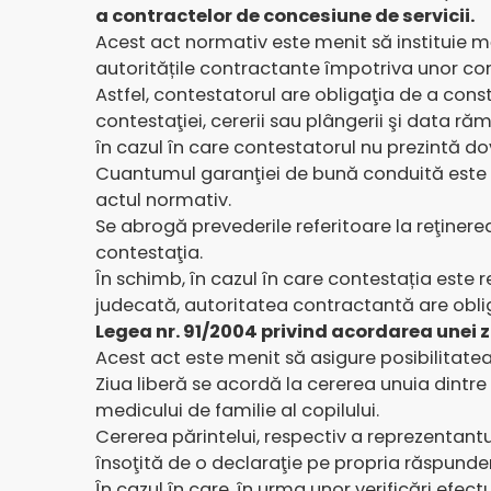
a contractelor de concesiune de servicii.
Acest act normativ este menit să instituie mă
autoritățile contractante împotriva unor con
Astfel, contestatorul are obligaţia de a con
contestaţiei, cererii sau plângerii şi data răm
în cazul în care contestatorul nu prezintă dov
Cuantumul garanţiei de bună conduită este d
actul normativ.
Se abrogă prevederile referitoare la reţinere
contestaţia.
În schimb, în cazul în care contestația este 
judecată, autoritatea contractantă are oblig
Legea nr. 91/2004 privind acordarea unei zil
Acest act este menit să asigure posibilitatea 
Ziua liberă se acordă la cererea unuia dintre 
medicului de familie al copilului.
Cererea părintelui, respectiv a reprezentantulu
însoţită de o declaraţie pe propria răspundere
În cazul în care, în urma unor verificări efect