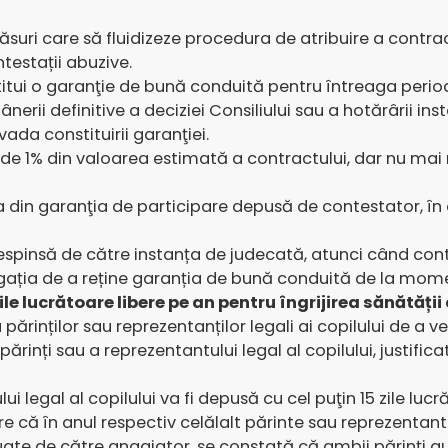
suri care să fluidizeze procedura de atribuire a contract
testații abuzive.
stitui o garanţie de bună conduită pentru întreaga peri
ânerii definitive a deciziei Consiliului sau a hotărârii in
ada constituirii garanţiei.
e 1% din valoarea estimată a contractului, dar nu mai 
a din garanţia de participare depusă de contestator, în 
respinsă de către instanța de judecată, atunci când con
ația de a reține garanția de bună conduită de la moment
e lucrătoare libere pe an pentru îngrijirea sănătății 
părinților sau reprezentanților legali ai copilului de a 
părinți sau a reprezentantului legal al copilului, justifi
i legal al copilului va fi depusă cu cel puţin 15 zile lucr
 că în anul respectiv celălalt părinte sau reprezentant l
uate de către angajator, se constată că ambii părinţi au so