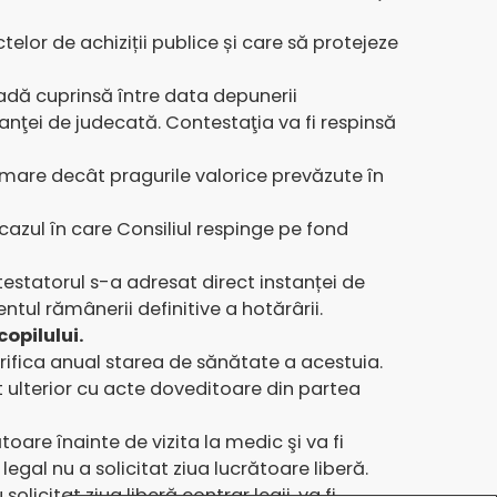
elor de achiziții publice și care să protejeze
oadă cuprinsă între data depunerii
stanţei de judecată. Contestaţia va fi respinsă
mare decât pragurile valorice prevăzute în
cazul în care Consiliul respinge pe fond
testatorul s-a adresat direct instanței de
ul rămânerii definitive a hotărârii.
copilului.
verifica anual starea de sănătate a acestuia.
cat ulterior cu acte doveditoare din partea
ătoare înainte de vizita la medic şi va fi
egal nu a solicitat ziua lucrătoare liberă.
licitat ziua liberă contrar legii, va fi