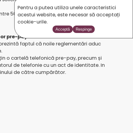
Pentru a putea utiliza unele caracteristici
între 500 și 1.500 lei dacă nu acordă ziua
acestui website, este necesar să acceptați
cookie-urile.
Acceptă
Respinge
lor pre-pay.
eprezintă faptul că noile reglementări aduc
.
in o cartelă telefonică pre-pay, precum și
orul de telefonie cu un act de identitate. In
inului de către cumpărător.