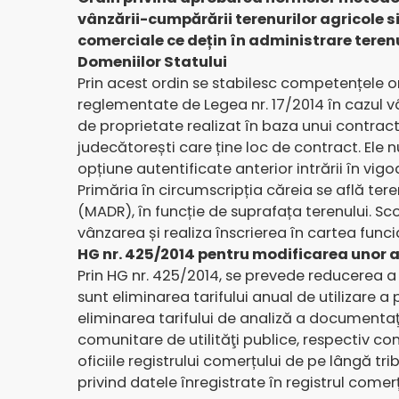
vânzării-cumpărării terenurilor agricole si
comerciale ce dețin în administrare terenur
Domeniilor Statului
Prin acest ordin se stabilesc competențele or
reglementate de Legea nr. 17/2014 în cazul vâ
de proprietate realizat în baza unui contrac
judecătorești care ține loc de contract. Ele
opțiune autentificate anterior intrării în vig
Primăria în circumscripția căreia se află terenu
(MADR), în funcție de suprafața terenului. Sc
vânzarea și realiza înscrierea în cartea funci
HG nr. 425/2014 pentru modificarea unor ac
Prin HG nr. 425/2014, se prevede reducerea a 
sunt eliminarea tarifului anual de utilizare a
eliminarea tarifului de analiză a documentaţi
comunitare de utilităţi publice, respectiv c
oficiile registrului comerțului de pe lângă tr
privind datele înregistrate în registrul come