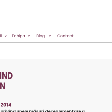
i
Echipa
Blog
Contact
IND
IN
.2014
4 privind unele măsuri de reglementare a