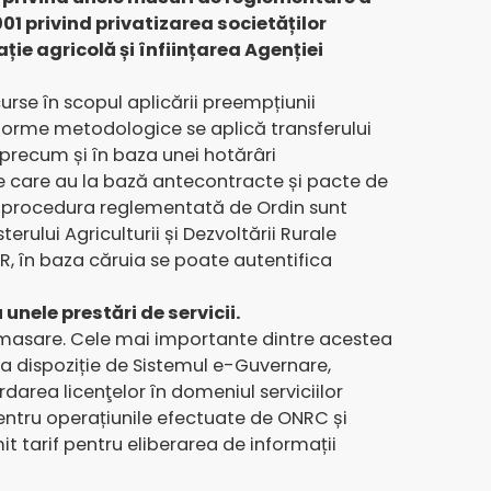
001 privind privatizarea societăților
ție agricolă și înființarea Agenției
rse în scopul aplicării preempțiunii
e norme metodologice se aplică transferului
precum și în baza unei hotărâri
re care au la bază antecontracte și pacte de
e în procedura reglementată de Ordin sunt
erului Agriculturii și Dezvoltării Rurale
DR, în baza căruia se poate autentifica
nele prestări de servicii.
n comasare. Cele mai importante dintre acestea
 la dispoziție de Sistemul e-Guvernare,
darea licenţelor în domeniul serviciilor
entru operațiunile efectuate de ONRC și
it tarif pentru eliberarea de informații