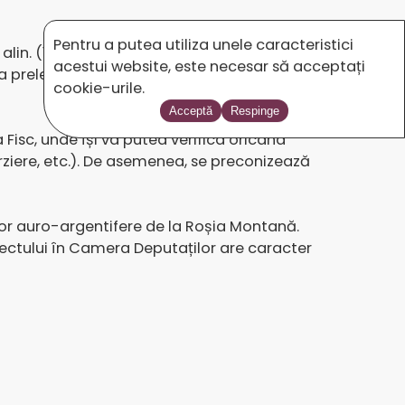
Pentru a putea utiliza unele caracteristici
 alin. (1) din Codul penal, în ipoteza unei
acestui website, este necesar să acceptați
 prelevare. Decizia este obligatorie
cookie-urile.
Acceptă
Respinge
Fisc, unde își va putea verifica oricând
ârziere, etc.). De asemenea, se preconizează
lor auro-argentifere de la Roșia Montană.
oiectului în Camera Deputaților are caracter