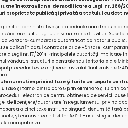
tuate în extravilan și de modificare a Legii nr. 268/2
i proprietate publică și privată a statului cu destina
ganelor administrative și procedurile care trebuie parcu
nzării terenurilor agricole situate în extravilan. Acest
t de vânzare-cumpărare autentificat de notarul public, 
 nu se aplică în cazul contractelor de vânzare-cumpăra
oare a Legii nr. 17/2014. Principalele autorități implicat
l vândut, și structurile centrale sau teritoriale ale Minist
opul procedurii este obținerea avizului final emis de MA
ară.
te normative privind taxe şi tarife percepute pentru u
15 taxe și tarife, dintre care 5 prin eliminare și 10 pri
 procedurii electronice pentru obținerea de servicii puse
ei de licenţiere/autorizare în Regulamentul privind acor
omasarea a cinci taxe într-una singură, denumită taxă p
ibunale, și comasarea a trei tarife într-unul singur, denum
rțului computerizat.