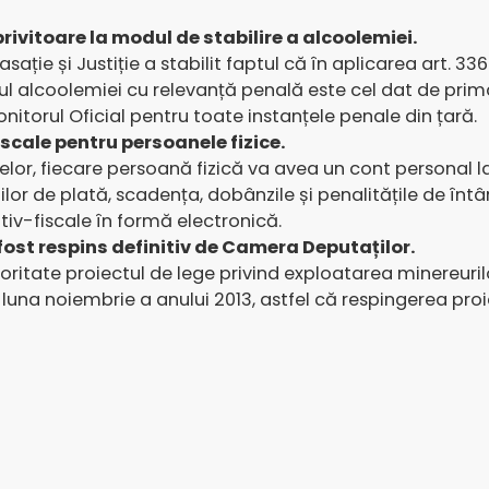
 privitoare la modul de stabilire a alcoolemiei.
asație și Justiție a stabilit faptul că în aplicarea art. 336
ul alcoolemiei cu relevanță penală este cel dat de prima
nitorul Oficial pentru toate instanțele penale din țară.
iscale pentru persoanele fizice.
lor, fiecare persoană fizică va avea un cont personal la 
ilor de plată, scadența, dobânzile și penalitățile de înt
iv-fiscale în formă electronică.
fost respins definitiv de Camera Deputaților.
ritate proiectul de lege privind exploatarea minereuri
în luna noiembrie a anului 2013, astfel că respingerea pr