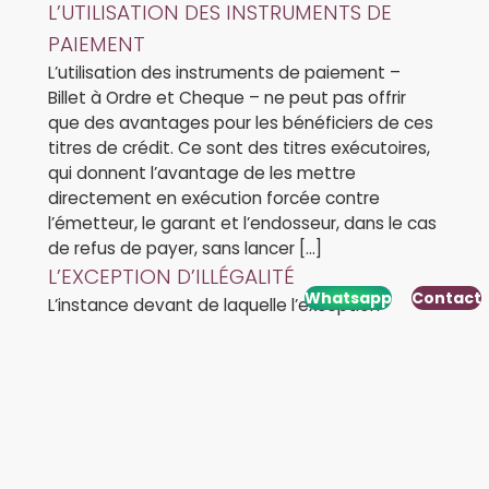
L’UTILISATION DES INSTRUMENTS DE
PAIEMENT
L’utilisation des instruments de paiement –
Billet à Ordre et Cheque – ne peut pas offrir
que des avantages pour les bénéficiers de ces
titres de crédit. Ce sont des titres exécutoires,
qui donnent l’avantage de les mettre
directement en exécution forcée contre
l’émetteur, le garant et l’endosseur, dans le cas
de refus de payer, sans lancer […]
L’EXCEPTION D’ILLÉGALITÉ
Whatsapp
Contact
L’instance devant de laquelle l’exception
d’illégalité a été invoque, avant de saisir le
tribunal administratif compétent, est obligée à:
observer si l’exception d’illégalité concerne un
acte administratif, constater que la solution du
fond du procès dépend de celui-ci, argumenter
tous les éléments ci-dessus dans une
conclusion judiciaire motivée par laquelle