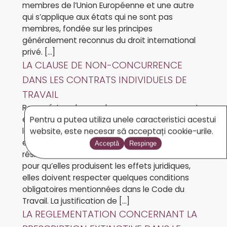
membres de l’Union Européenne et une autre
qui s’applique aux états qui ne sont pas
membres, fondée sur les principes
généralement reconnus du droit international
privé. […]
LA CLAUSE DE NON-CONCURRENCE
DANS LES CONTRATS INDIVIDUELS DE
TRAVAIL
Resumé: Les clauses de non-concurrence sont,
en effet, des instruments juridiques créés pour
Pentru a putea utiliza unele caracteristici acestui
la protection des employeurs. Cette protection
website, este necesar să acceptați cookie-urile.
entre en vigueur seulement au moment de la
Acceptă
Respinge
résiliation du contrat individuel de travail, mais
pour qu’elles produisent les effets juridiques,
elles doivent respecter quelques conditions
obligatoires mentionnées dans le Code du
Travail. La justification de […]
LA REGLEMENTATION CONCERNANT LA