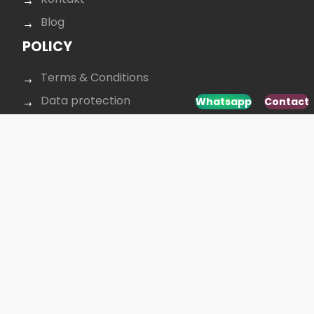
Blog
POLICY
Terms & Conditions
Data protection
Whatsapp
Contact
Privacy policy
Cookie policy
CONTACT US
+40 264 431 568
office@budusan.com
Piața Avram Iancu nr. 8/2,
Strada Baba Novac 5A, Cluj-Napoca 400097,
România
SOCIAL MEDIA