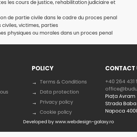
 les cours de justice, rehabilitation judiciaire et
ion de partie civile dans le cadre du proces penal
iviles, victimes, parties
nnes physiques ou morales dans un proces penal
POLICY
CONTACT 
+40 264 431 
Terms & Conditions
office@bud
nous
Data protection
Piața Avram I
Privacy policy
Strada Baba 
Napoca 400
Cookie policy
Developed by
www.webdesign-galaxy.ro