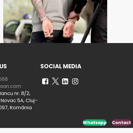
US
SOCIAL MEDIA
568
usan.com
ancu nr. 8/2,
Novac 5A, Cluj-
097, România
Whatsapp
Contact