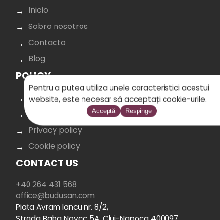
Inicio
Sobre nosotros
Contacto
Blog
POLICY
Pentru a putea utiliza unele caracteristici acestui
Terms & Conditions
website, este necesar să acceptați cookie-urile.
Acceptă
Respinge
Data protection
Privacy policy
Cookie policy
CONTACT US
+40 264 431 568
office@budusan.com
Piața Avram Iancu nr. 8/2,
Strada Baba Novac 5A, Cluj-Napoca 400097,