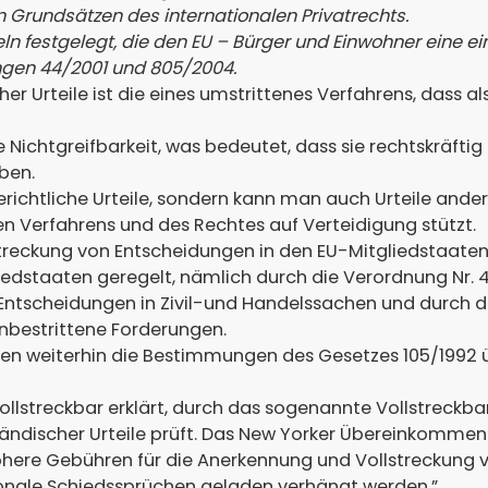
en Grundsätzen des internationalen Privatrechts.
 festgelegt, die den EU – Bürger und Einwohner eine ein
ngen 44/2001 und 805/2004.
r Urteile ist die eines umstrittenes Verfahrens, dass 
ie Nichtgreifbarkeit, was bedeutet, dass sie rechtskräft
ben.
erichtliche Urteile, sondern kann man auch Urteile ande
en Verfahrens und des Rechtes auf Verteidigung stützt.
treckung von Entscheidungen in den EU-Mitgliedstaaten
iedstaaten geregelt, nämlich durch die Verordnung Nr. 4
Entscheidungen in Zivil-und Handelssachen und durch di
unbestrittene Forderungen.
lten weiterhin die Bestimmungen des Gesetzes 105/1992 
vollstreckbar erklärt, durch das sogenannte Vollstreckba
ändischer Urteile prüft. Das New Yorker Übereinkommen
ere Gebühren für die Anerkennung und Vollstreckung vo
onale Schiedssprüchen geladen verhängt werden.”