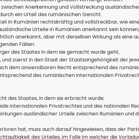
d zwischen Anerkennung und Vollstreckung ausländische
urch ein Urteil des rumänischen Gericht.
l in Rumänien rechtskräftig und vollstreckbar, wie eine ru
s ausländische Urteile in Rumänien anerkannt sein könne
erichtlich anerkannt, aber mit derselben Wirkung als ein
genden Fällen:
rger des Staates in dem sie gemacht wurde geht,
und zuerst in den Staat der Staatsangehörigkeit der jewe
ach dem anwendbaren Recht entsprechend des rumänisch
 entsprechend des rumänischen internationalen Privatrec
ht des Staates, in dem sie erbracht wurde;
beide internationalen Privatrechtes und des nationalen Re
uswirkungen ausländischer Urteile zwischen Rumänien und 
l verloren hat, muss auch darauf hingewiesen, dass der Par
ichtgultigkeit des Urteiles, im Falle im welcher die Vorl