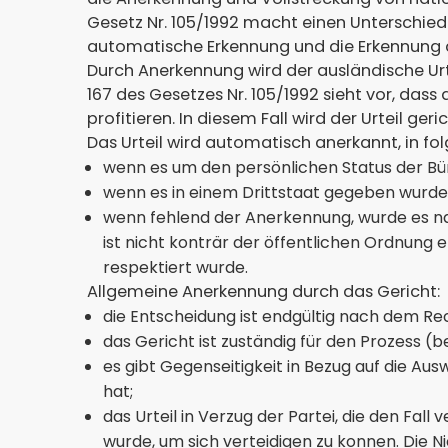
Gesetz Nr. 105/1992 macht einen Unterschie
automatische Erkennung und die Erkennung d
Durch Anerkennung wird der ausländische Urtei
167 des Gesetzes Nr. 105/1992 sieht vor, das
profitieren. In diesem Fall wird der Urteil g
Das Urteil wird automatisch anerkannt, in fol
wenn es um den persönlichen Status der Bü
wenn es in einem Drittstaat gegeben wurde, 
wenn fehlend der Anerkennung, wurde es n
ist nicht konträr der öffentlichen Ordnung
respektiert wurde.
Allgemeine Anerkennung durch das Gericht:
die Entscheidung ist endgültig nach dem Rec
das Gericht ist zuständig für den Prozess (
es gibt Gegenseitigkeit in Bezug auf die A
hat;
das Urteil in Verzug der Partei, die den Fal
wurde, um sich verteidigen zu konnen. Die N