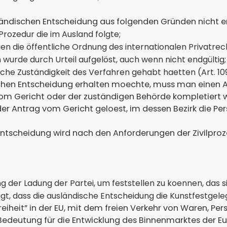
ländischen Entscheidung aus folgenden Gründen nicht e
 Prozedur die im Ausland folgte;
en die öffentliche Ordnung des internationalen Privatrec
wurde durch Urteil aufgelöst, auch wenn nicht endgültig;
e Zuständigkeit des Verfahren gehabt haetten (Art. 1096 Zi
hen Entscheidung erhalten moechte, muss man einen An
 vom Gericht oder der zuständigen Behörde kompletiert 
 der Antrag vom Gericht geloest, im dessen Bezirk die P
Entscheidung wird nach den Anforderungen der Zivilp
 der Ladung der Partei, um feststellen zu koennen, das si
t, dass die ausländische Entscheidung die Kunstfestgelegt
 Freiheit” in der EU, mit dem freien Verkehr von Waren, Pe
 Bedeutung für die Entwicklung des Binnenmarktes der 