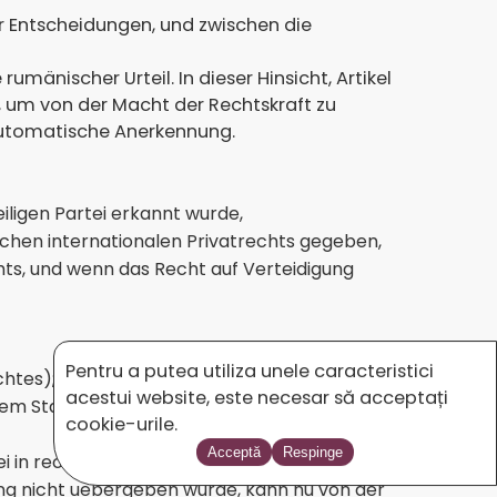
r Entscheidungen, und zwischen die
mänischer Urteil. In dieser Hinsicht, Artikel
n, um von der Macht der Rechtskraft zu
e automatische Anerkennung.
iligen Partei erkannt wurde,
en internationalen Privatrechts gegeben,
hts, und wenn das Recht auf Verteidigung
Pentru a putea utiliza unele caracteristici
chtes);
acestui website, este necesar să acceptați
dem Staat, welches die Entscheidung erlassen
cookie-urile.
Acceptă
Respinge
tei in rechtlicher Zeit die Vorladung übergeben
adung nicht uebergeben wurde, kann nu von der